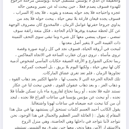
والحقيقة أن الذي لا يؤسس مستقبل حياته ،ويؤسس مرحلة الرجوع
للهدوء فسوف يصدم فعلا ، حين يبحث له عن نصير ومعين حاله
عجزه واحتياجه فلا يجد حوله يسعده و يقويه ، فلا يجد إلا السراب ،
فسوف يجده قيعان فارغة بلا نبض حياة ، يبحث حوله فلا يجد من
يداوي جروحا حفرتها عوامل الزمان ، فالمخدوع كان مصروف الوجهة
عن كل لحظة سعيدة يوفرها لأيام الحاجة ، فكل متعة زائفة سوف
تمضي ، سوف يمضي معها كل شيء وما تبقى سوى التحف الثمينة
ذات القيمة التي لا يتغير أصل معدنها .
لنبحث في أروقة الحياة، فسوف نجد في كل زاوية صورة وقصة
تروي مأساة ، تروي دوران عقارب الساعة في الاتجاه المعاكس ،
ربما تحكي الشوارع و الأزقة الضيقة حكايات المآسي لشخوص آدمية
كان لها نبض حياة ، ولكنها اليوم بلا بريق ، بل أصبحت كمركبة
تجاوزها الزمان ، فلم تعد تغري عشاق الماركات.
تلك الحالة الحرجة التي لا يحسب لها ، عاشها الكثير بعد ذهاب القوة ،
و ذهاب العز ، و بعد ذهاب عنفوان القوى ، فحين نبحث لنا عن عكاز
نستند عليه فلا نجده ، أو ربما نحتاج لقارورة ماء بارد تسكن ظمأنا فلا
نجده ، أو نبحث عن مؤنس يؤنسنا في ساعات الفراغ فلا نجده ، لنجد
أن من كنا نبحث عنه ضيعناه في ساعات لهونا واشتغالنا.
يقول الكاتب أحمد العسم كلمات تستحق أن يستشهد بها في مثل هذا
المقام إذ يقول : ( العائلة السر العظيم والجمال في هذا الوجود، نحن
نتواجد لأننا نتواجد في داخلها وهي الحاضنة، وهي منزل الروح
والاستقرار الآمن وهنا ونحن معها حين نشرق مع الشمس نستبشر