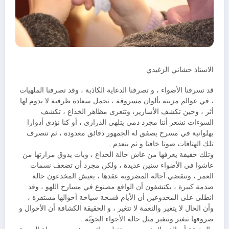
الاستاذ حشاني الزغيدي
قد تسرقنا الأضواء ، و تصرفنا الدعاية الكاذبة ، وقد تصرفنا الملهيات
، في عوالم مزينة بألوان مسروقة ، تحمل سعادة ظرفية لا يدوم لها
أثر ، وحين تكشف الأسارير، وتتعرى مظاهر الخداع ، تكشف
السوءات نشعر أننا مجرد دمى يتلهى الذراري ، أو كنا نؤدي أدوارا
بهلوانية في مسرح يصفق له الجمهور دقائق معدودة ، ثم تنصرف
تلك الهتافات صوتا خافتا و ثم ينعدم .
وتلك حقيقة يعرفها من عاش حالة الخداع ، وبات يذوق مرارتها من
عاشوا في الأضواء سنين عديدة ، ولكن مجرد أن تضعف نسمات
العمر ، وتنقضي آجاله المضروبة عقدها ، يعيش المخدعون حالة
صدمة كبيرة ، يكتشفون أن الواقع مصنوع في مسارح اللهو ، وقد
انطلى على المخدوعين أن الأيام فسحة سياحة أحوالها مستقرة ،
وأن الحال لا يتغير والنعمة لا تتغير ، و الحقيقة الكشافة أن الأحوال و
صروفها تتغير وتتغير مثل حالة الأجواء الجويّة .