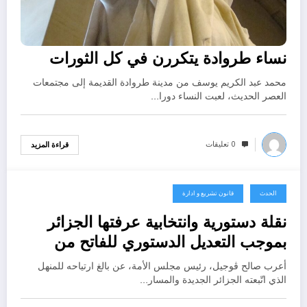
نساء طروادة يتكررن في كل الثورات
محمد عبد الكريم يوسف من مدينة طروادة القديمة إلى مجتمعات
العصر الحديث، لعبت النساء دورا…
0 تعليقات
قراءة المزيد
الحدث
قانون تشريع و ادارة
يوليو 22, 2024
نقلة دستورية وانتخابية عرفتها الجزائر
بموجب التعديل الدستوري للفاتح من
نوفمبر لسنة 2020
أعرب صالح ڨوجيل، رئيس مجلس الأمة، عن بالغ ارتياحه للمنهل
الذي اتّبعته الجزائر الجديدة والمسار…