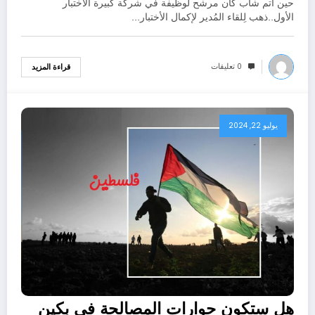
حين اتم شاب كان مرشح لوظيفة في شركة كبيرة اﻷختبار
اﻷول..ذهب لِلقاء المُدير ﻹكمال اﻷختبار…
0 تعليقات
قراءة المزيد
يوليو 22, 2024
هل ستكون حوارات المصالحة في بكين