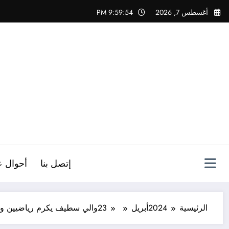
لتجاوز
أغسطس 7, 2026
9:59:55 PM
لى
لمحتوى
ص
إتصل بنا
أحوال ع
الرئيسية
2024
أبريل
23
والي سطيف يكرم رياضيين و 