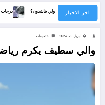
دولي يناشدون؟
درجات الحرارة و الأمطار في سبتمبر 2026 في الجزا
اخر الاخبار
أبريل 23, 2024
0 تعليقات
والي سطيف يكرم رياضيي