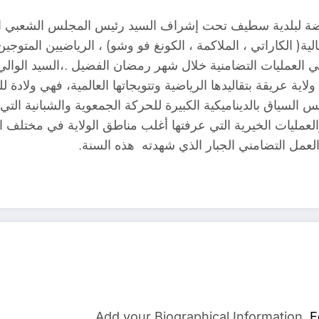
ضة لبلدية سطيف تحت إشراف السيد رئيس المجلس الشعبي الب
لية( الكاراتي ، الملاكمة ، الكونغ فو وشو) ، الرياضيين المتوج
 العمليات التضامنية خلال شهر رمضان الفضيل .،السيد الوالي
اية عريقة بتقاليدها الرياضية وتتويجاتها العالمية، فهي ولادة 
 السياق بالديناميكية الكبيرة للحركة الجمعوية والشبانية الت
ة والعمليات الخيرية التي عرفتها أغلب مناطق الولاية في مختل
عمل التضامني الجبار الذي شهدته هذه السنة.
Add your Biographical Information.
E