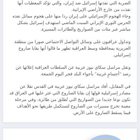
الضربة التي نفذتها إسرائيل ضد إيران، والتي تؤكد المعطيات أنها
نفذت من خارج الأراضي الإيرانية.
وجاء الهجوم الإسرائيلي على إيران ردا منها على هجوم مماثل نفذه
الحرس الثوري الإيراني السبت الماضي استهدف إسرائيل بشكل
مباشر عبر مئات من الصواريخ والطائرات المسيرة.
وتداول عراقيون على وسائل التواصل الاجتماعي صورا من منطقة
العزيزية بمحافظة وسط العراقية تظهر ما قالوا أنها بقايا صاروخ
إسرائيلي.
ونقل مراسل سكاي نيوز عربية عن السلطات العراقية إعلانَها عن
رصد “أجسامٍ غريبة” بأجواء البلد فجر اليوم الجمعة.
في المقابل، أفاد مراسل سكاي نيوز عربية في القدس نقلا عن
مصادر إسرائيلية قولها إن بقايا الصاروخ التي عثر عليها في العراق قد
تكون نوعا جديدا من الصواريخ التي تُطلق من طائرة، وفي مرحلة
معينة تخرج مسيرات من الصاروخ لتستكمل طريقها نحو الأهداف
فيما يسقط الصاروخ على الأرض.