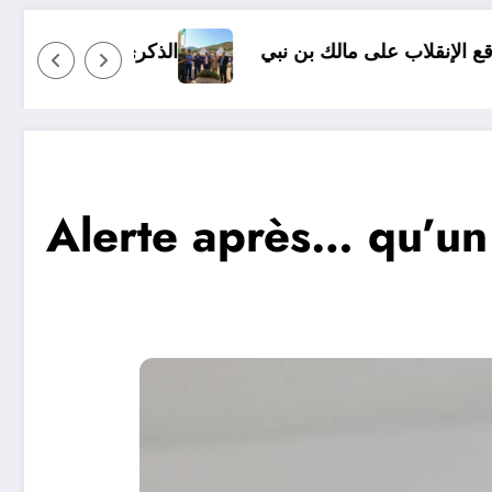
نبي
الذكرى 65 لإستشهاد العقيد الجيلالي بونعامة ببلدية برج بونعامة بتيسمسيلت
Alerte après… qu’un m