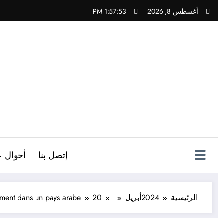
لتجاوز
أغسطس 8, 2026
1:57:54 PM
لى
لمحتوى
ص
إتصل بنا
أحوال ع
الرئيسية
2024
أبريل
20
llement dans un pays arabe