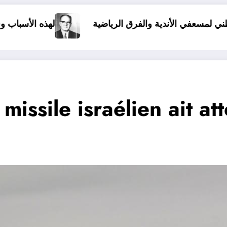
 الرياضية
لهذه الأسباب وقع الإنقلاب على مالك بن 
issile israélien ait at