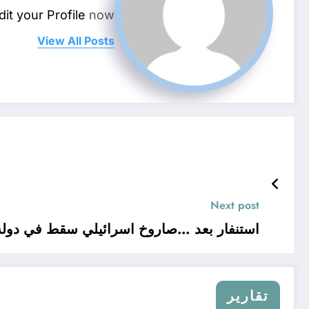
dit your Profile
now.
View All Posts
Next post
استنفار بعد …صاروخ اسرائيلي سقط في دولة عربية
تقارير