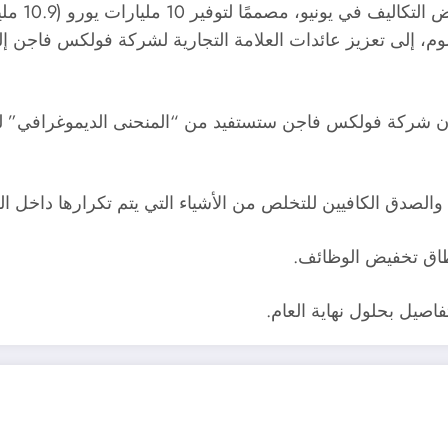
وفير 10 مليارات يورو (10.9 مليار دولار) بحلول عام 2026.
إن شركة فولكس فاجن ستستفيد من “المنحنى الديموغرافي” لتق
ة والصدق الكافيين للتخلص من الأشياء التي يتم تكرارها داخل الش
اق تخفيض الوظائف.
اصيل بحلول نهاية العام.