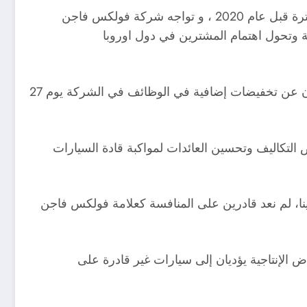
لم تعد سيارات فولكسفاجن تثير اهتمام و انتباه المشترين في أوروبا و أمريكا ، و بات الاقبال عليها اقل بكثير مقارنة بالفترة قبل عام 2020 ، و تواجه شركة فولكس فاجن
 وتحول اهتمام المشترين في دول اوروبا
وحذر الرئيس التنفيذي لشركة فولكس فاجن للسيارات، توماس شيفر، قائلا: “لم نعد قادرين على المنافسة”، بعد الإعلان عن تخفيضات إضافية في الوظائف في الشركة يوم 27
تكاليف وتحسين العائدات لمواكبة قادة السيارات
ينا، لم نعد قادرين على المنافسة كعلامة فولكس فاجن
الإنتاجية يؤديان إلى سيارات غير قادرة على