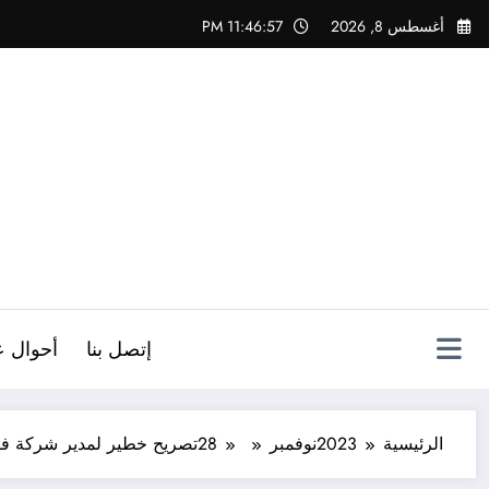
لتجاوز
أغسطس 8, 2026
11:46:58 PM
لى
لمحتوى
ص
إتصل بنا
أحوال ع
الرئيسية
2023
نوفمبر
28
تصريح خطير لمدير شركة ف