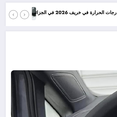
امطار بكميات كبيرة جدا متوقعة في الجزائر في شهري 