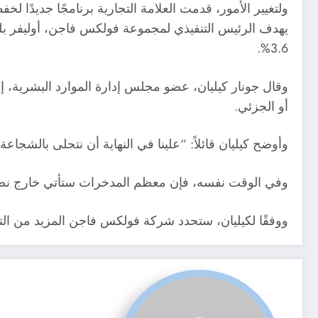
ولتغيير الأمور، قدمت العلامة التجارية برنامجًا جديدًا لخفض التكاليف في يونيو، مصممًا لت
3.6%.
وقال جونار كيليان، عضو مجلس إدارة الموارد البشرية، 
أو الجزئي.
وأوضح كيليان قائلاً: “علينا في النهاية أن نتحلى بالشجاع
وفي الوقت نفسه، فإن معظم المدخرات ستأتي خارج نط
ووفقًا لكيليان، ستحدد شركة فولكس فاجن المزيد من التف