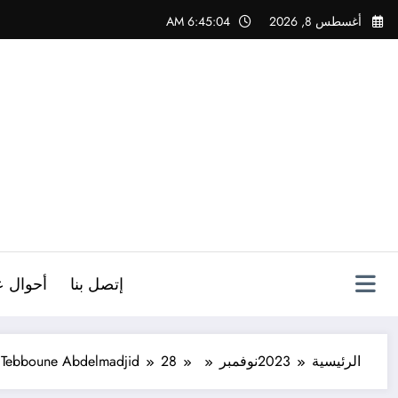
لتجاوز
أغسطس 8, 2026
6:45:05 AM
لى
لمحتوى
ص
إتصل بنا
أحوال ع
الرئيسية
2023
نوفمبر
28
t Tebboune Abdelmadjid