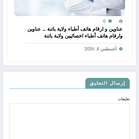
0
عناوين و ارقام هاتف أطباء ولاية باتنة .. عناوين
وارقام هاتف أطباء اخصائيين ولاية باتنة
أغسطس 8, 2026
إرسال التعليق
تعليقات