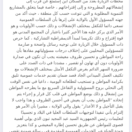
محطات الزيارة بعدد من السكان أين إستمتع عن قرب إلى
إنشغالاتهم المطروحة و إلى إقتراحاتهم ، خاصة فيما يتعلق بالمشاريع
التنموية المطلوبة و التي تنوعت حسب كل منطقة ، حيث أكد من
جهته المسؤول الأول بالولاية على إثرها بأن السلطات العمومية
تسعى دائما للتكفل بمختلف الإنشغالات و ذلك حسب الأولويات و هو
الأمر الذي يركز عليه هذا الأخير كثيرا باعتبار أن المجتمع المدني هو
قوة إقتراح و ذلك تكريسا لمبدأ الديمقراطية التشاركية ، كما حرص
ذات المسؤول خلال الزيارة على توجيه رسائل واضحة و صارمة
للمسؤولين المحليين على إختلاف درجات مسؤولياتهم مفادها بأن
راحة المواطن و تحسين ظروف معيشته يجب أن تكون في صدارة
الأولويات دون أي تهاون أو تقصير ، مشددا في ذات الصدد على
ضرورة السهر الدائم بغرض التكفل الأمثل بمختلف الإنشغالات مع
تكثيف العمل الميداني الجاد قصد ضمان تقديم خدمات عمومية تليق
بكرامة المواطن و تستجيب لتطلعاته اليومية ، داعيا في نفس الوقت
إلى التحلي بروح المسؤولية و التفاعل السريع مع ما يطرحه المواطن
من إنشغال و ذلك بوضع المواطن في قلب كل قرار و إجراء يتم
إتخاذه “المواطن يجب أن يعيش في أحسن الظروف و هذا واجب لا
يقبل التأجيل و لا الأعذار” يقول والي الولاية ، مشيرا بأن الأمر هو
إلتزام يأتي تنفيذا لتوجيهات السلطات العليا في البلاد و تجسيدًا
لتعليمات رئيس الجمهورية السيد عبد المجيد تبون الذي يولي أهمية
قصوى للمواطن عن طريق تحسين إطاره المعيشي و كذا بتعزيز
جودة الحياة عبر الخدمات العمومية المقدمة في رسالة ضمنية تقضي