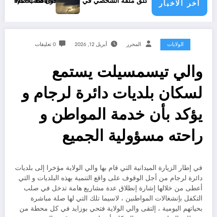
ه الشخصي في فيسبوك دون طلب صداقة .. الاطلاع على محتوى صفحة شخص اغلق ملفه الشخصي في فيسبوك دون طلب صداقة
ue menace les pays du monde
اخر الاخبار
الولايات
المحرر
أبريل 12, 2026
0 تعليقات
والي تيسمسيلت يستمع
لسكان بلديات دائرة لرجام و
يؤكد بأن خدمة المواطن و
راحته مسؤولية الجميع
في إطار الزيارة الميدانية التي قام بها والي الولاية مؤخرا إلى بلديات
دائرة لرجام من أجل الوقوف على واقع التنمية بهذه البلديات و التي
أعطى من خلالها إشارة إنطلاق عدة مشاريع هامة تدخل في صلب
التكفل بإنشغالات المواطنين ، لاسيما تلك التي لها صلة مباشرة
بحياتهم اليومية ، إلتقى والي الولاية فتحي بوزايد في كل محطة من