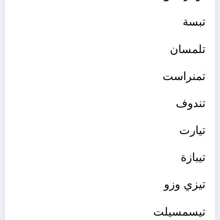
تبسة
تلمسان
تمنراست
تندوف
تيارت
تيبازة
تيزي وزو
تيسمسيلت