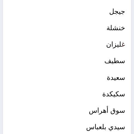
جيجل
خنشلة
غ
ليزان
سطيف
سعيدة
سكيكدة
سوق أهراس
سيدي بلعباس