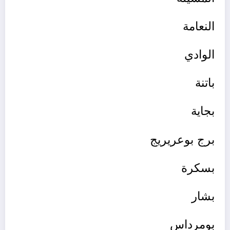
النعامة
الوادي
باتنة
بجاية
برج بوعريريج
بسكرة
بشار
بومرداس