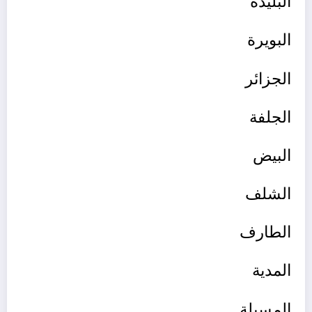
البليدة
البويرة
الجزائر
الجلفة
البيض
الشلف
الطارف
المدية
المسيلة