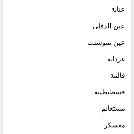
عنابة
عين الدفلى
عين تموشنت
غرداية
قالمة
قسطنطين
ة
مستغانم
معسكر