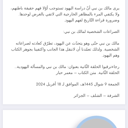
يرى مالك بن نبي أنّ دراسة اليهود تستوجب أوّلا فهم حقيقة باطنهم،
ولا يكتفي المرء بالمظاهر الخارجية التي لاتفي بالغرض لوحدها.
وضرورة قراءة التّاريخ لفهم اليهود.
الصراعات الشخصية لمالك بن نبي:
مالك بن نبي حتّى وهو يتحدّث عن اليهود، تطرّق كعادته لصراعاته
الشخصية. ولذلك تعمّدنا أن لاننقل هذا الجانب واكتفينا بجوهر الكتاب
وهم اليهود.
رجاءترقبوا الحلقة الثّانية بعنوان: مالك بن نبي والمسألة اليهودية..
الحلقة الثّانية. متن الكتاب – معمر حبار
الجمعة 9 شوال 1445هـ، الموافق لـ 18 أفريل 2024
الشرفة – الشلف – الجزائر