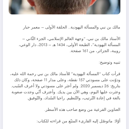
مالك بن نبي والمسألة اليهودية.. الحلقة الأولى – معمر حبار
الأستاذ مالك بن نبي، “وجهة العالم الإسلامي، الجزء الثّاني –
المسألة اليهودية”، الطبعة الأولى، 1434 هـ – 2013، دار الوعي،
رويبة، الجزائر، من 161 صفحة.
تنبيه وتوضيح:
قرأت كتاب “المسألة اليهودية” للأستاذ مالك بن نبي رحمة الله عليه،
ودوّنت على مسودتي 157 نقطة، وعلى مدار 11 صفحة، وكان ذلك
بتاريخ: 26 ديسمبر 2020. ولم أعثر على مسودتي ولا أعرف السّبب.
وعثرت عليها اليوم، وهي الآن بين يديك. وأعترف أنّي وجدت صعوبة
بالغة في إعادة التّرتيب، والتّنظيم. راجيا السّداد، والتّوفيق.
العناوين الفرعية من وضع صاحب هذه الأسطر.
أوّلا: ماتوصّل إليه القارىء المتبّع من قراءته للكتاب: