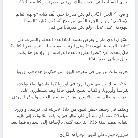
إحدى الأسباب التي دفعت مالك بن نبي لعدم نشر كتابه هذا. 58
واضح أنّ الجزء الثّاني لم يكن مدرجا حين ألّف كتابه “وجهة العالم
الإسلامي” وليس الجزء الثّاني. وواضح أنّه كتب كتابه “المسألة
اليهودية” على عجل، ولم يكن مبرمجا من قبل.
السّؤال الذي مازال يفرض نفسه: لماذا هذه العجلة والسرعة في
كتابة “المسألة اليهودية”؟ وفي الوقت نفسه طلب عدم نشر الكتاب؟
ظلّ يتحدّث عن “نظرا لظروف هذه الدراسة” و “وإذ هو هنا يكتب
لجيل سيأتي بعده”. 104
تجربة مالك بن نبي في معرفة اليهود من خلال تواجده في أوروبا:
يتحدّث مالك بن نبي عن اليهود في أوروبا كما عايشها أثناء تواجده
بفرنسا وأوروبا. والكتاب يصلح لليهود حاليا وهم بسيطرون على
العرب، والعالم بنفس الأسس وزيادة يقتضيها العصر والمكر اليهودي.
ويعتمد في وصف خطر اليهود من خلال تجربته في فرنسا، وأوروبا
طيلة 20 سنة. أي منذ أن كان طالبا في بدايات الثلاثينات إلى غاية
انتقاله لمصر سنة 1956 لترجمة كتبه، بالإضافة إلى أسفاره فبما بعد.
ضرورة فهم باطن اليهود، وقراءة التّاريخ: