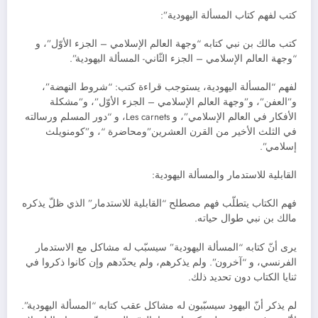
كتب لفهم كتاب المسألة اليهودية”:
كتب مالك بن نبي كتابه “وجهة العالم الإسلامي – الجزء الأوّل”، و
“وجهة العالم الإسلامي – الجزء الثّاني- المسألة اليهودية”.
لفهم “المسألة اليهودية، يستوجب قراءة كتب: “شروط النهضة”،
و”العفن”، و”وجهة العالم الإسلامي – الجزء الأوّل”، و”مشكلة
الأفكار في العالم الإسلامي”، و Les carnets، و “دور المسلم ورسالته
في الثلث الأخير من القرن العشرين”ومحاضرة “، و”كومنويلث
إسلامي”.
القابلية للاستدمار والمسألة اليهودية:
فهم الكتاب يتطلّب فهم مصطلح “القابلية للاستدمار” الذي ظلّ يذكره
مالك بن نبي طوال حياته.
يرى أنّ كتابه “المسألة اليهودية” سيسبّب له مشاكل مع الاستدمار
الفرنسي، و “آخرون”. ولم يذكرهم، ولم يحدّدهم وإن كانوا ذكروا في
ثنايا الكتاب دون تحديد ذلك.
لم يذكر أنّ اليهود سيسبّبون له مشاكل عقب كتابه “المسألة اليهودية”.