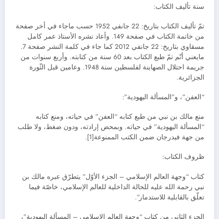
سنة تأليف الكتاب:
تمّ تأليف الكتاب بتاريخ: 22 جانفي 1952 حسب ماجاء في أخر صفحة
من خاتمة الكتاب في صفحة 149. وأعاد نشره الأستاذ عمر كامل
مسقاوي بتاريخ: 22 جانفي 2012 كما جاء في كلمة النشر صفحة 7.
مايعني أنّم تمّ طبع الكتاب بعد 60 سنة من كتابته. وأربع سنوات من
جريمة احتلال الصهاينة لفلسطين سنة 1948. وعامين قبل الثّورة
الجزائرية.
“العفن”، و”المسألة اليهودية”:
منع مالك بن نبي من طبع كتابه “العفن” في حياته، ومنع كتابه
“المسألة اليهودية” في حياته. وبمحض إرادته، ودون ضغط، ولا طلب
من جهة فيدرجان ضمن الكتب الممنوعة[1].
ظروف الكتاب:
كتاب “وجهة العالم الإسلامي – الجزء الأوّل” يتطرّق عبره مالك بن
نبي رحمة الله عليه للحالة الداخلية للعالم الإسلامي، خاصّة فيما
تعلّق بالقابلية للاستدمار”.
الجزء الثاني من كتاب “وجهة العالم الإسلامي – المسألة اليهودية”،