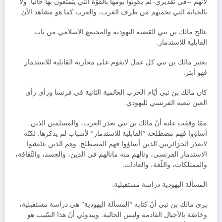
لأنّهم –في تقديري- لم يكونوا يومها بالقوّة التي يتمتّعون بها حاليا. ولا
بالخيانة التي تحميهم من طرف الغرب، والعرب كما هو مشاهد الآن.
عالج مالك بن نبي القضية اليهودية والمجتمع الإسلامي من باب
القابلية للاستدمار.
يعتبر مالك بن نبي كل عمل لايقوم على محاربة القابلية للاستدمار
فهو أبتر.
كان مالك بن نبي أيّام الحرب العالمية الثانية في فرنسا ورأى رأي
العين تبعية الفرنسي لليهودي.
ممّا وقفت عليه أنّ مالك بن نبي يعذر العرب، والمسلمين الذين
أساؤوا فهم مصطلحه “القابلية للاستدمار” لأسباب لم يذكرها. لكنّه
لايعذر الجزائريين الذين أساؤوا فهم المصطلح. وهم الذين عايشوا
الاستدمار الفرنسي، ونالهم منه مانالهم في الدين، والجسد، والثّقافة،
والممتلكات، واللّغة، والعادات.
المسألة اليهودية دراسة مستقبلية:
يرى مالك بن نبي أنّ كتابه “المسألة اليهودية” هي دراسة مستقبلية،
وخاصّة بالأجيال القادمة وليس الحالية. ويبدولي أنّ هذا السّبب هو