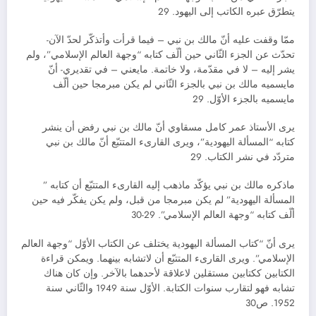
يتطرّق عبره الكاتب إلى اليهود. 29
ممّا وقفت عليه أنّ مالك بن نبي – فيما قرأت وأتذكّر لحدّ الآن-
تحدّث عن الجزء الثّاني حين ألّف كتابه “وجهة العالم الإسلامي”، ولم
يشر إليه – لا في مقدّمة، ولا خاتمة. مايعني – في تقديري- أنّ
مايسميه مالك بن نبي بالجزء الثّاني لم يكن مبرمجا حين ألّف
مايسميه بالجزء الأوّل. 29
يرى الأستاذ عمر كامل مسقاوي أنّ مالك بن نبي رفض أن ينشر
كتابه “المسألة اليهودية”، ويرى القارىء المتتبّع أنّ مالك بن نبي
متردّد في نشر الكتاب. 29
ماذكره مالك بن نبي يؤكّد ماذهب إليه القارىء المتتبّع أن كتابه ”
المسألة اليهودية” لم يكن مبرمجا من قبل، ولم يكن يفكّر فيه حين
ألّف كتابه “وجهة العالم الإسلامي”. 29-30
يرى أنّ “كتاب المسألة اليهودية يختلف عن الكتاب الأوّل “وجهة العالم
الإسلامي”. ويرى القارىء المتتبّع أن لاتشابه بينهما. ويمكن قراءة
الكتابين ككتابين مستقلين لاعلاقة لأحدهما بالآخر. وإن كان هناك
تشابه فهو لتقارب سنوات الكتابة. الأوّل سنة 1949 والثّاني سنة
1952. ص30