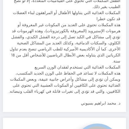
الطفل المكملات التي تحتوي على الفيتامينات المتعددة، إلا لو نصح
الطبيب بغير ذلك.
المكملات الغذائية التي يتناولها الأطفال أو المراهقون لبناء العضلات
قد تكون خطرا
هذه المكملات تحتوي على العديد من المكونات غير المعروفة أو
هرمونات الإستيرويد (المعروفة بالكورتيزونات)، وهذه الهرمونات قد
تؤدي إلى مشاكل في الكبد تصل إلى درجة الفشل الكبدي، والفشل
الكلوي، والسكتات الدماغية، وكذلك العديد من المشاكل الصحية
الأخرى. كما أن الأكاديمية الأميركية للطب الرياضي تنصح بعدم تناول
الكرياتين الذي يتناوله بعض الأبطال الرياضيين للأشخاص أقل من 18
سنة.
المكملات الغذائية التي تستخدم لفقدان الوزن السريع
هذه المكملات لا تساعد في الحفاظ على الوزن الجديد المكتسب،
ويمكن أن تؤدي إلى مشاكل وأعراض جانبية عنيفة، وبعض المكملات
الغذائية تحتوي على الكافيين أو المكونات العشبية التي تحتوي على
الكافيين، والتي قد تؤدي إلى تغيرات قاتلة في كهرباء القلب ونبضاته.
د. محمد ابراهيم بسيوني