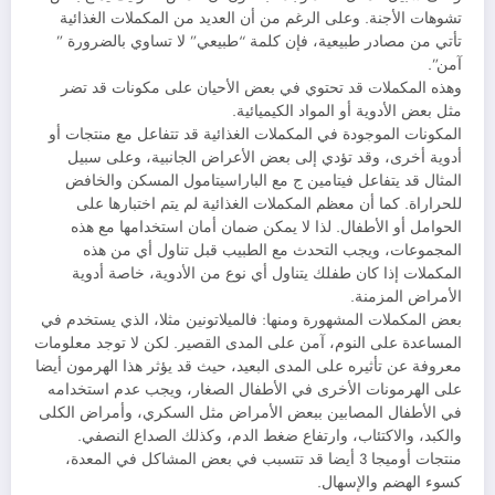
تشوهات الأجنة. وعلى الرغم من أن العديد من المكملات الغذائية
تأتي من مصادر طبيعية، فإن كلمة “طبيعي” لا تساوي بالضرورة ”
آمن”.
وهذه المكملات قد تحتوي في بعض الأحيان على مكونات قد تضر
مثل بعض الأدوية أو المواد الكيميائية.
المكونات الموجودة في المكملات الغذائية قد تتفاعل مع منتجات أو
أدوية أخرى، وقد تؤدي إلى بعض الأعراض الجانبية، وعلى سبيل
المثال قد يتفاعل فيتامين ج مع الباراسيتامول المسكن والخافض
للحراراة. كما أن معظم المكملات الغذائية لم يتم اختبارها على
الحوامل أو الأطفال. لذا لا يمكن ضمان أمان استخدامها مع هذه
المجموعات، ويجب التحدث مع الطبيب قبل تناول أي من هذه
المكملات إذا كان طفلك يتناول أي نوع من الأدوية، خاصة أدوية
الأمراض المزمنة.
بعض المكملات المشهورة ومنها: فالميلاتونين مثلا، الذي يستخدم في
المساعدة على النوم، آمن على المدى القصير. لكن لا توجد معلومات
معروفة عن تأثيره على المدى البعيد، حيث قد يؤثر هذا الهرمون أيضا
على الهرمونات الأخرى في الأطفال الصغار، ويجب عدم استخدامه
في الأطفال المصابين ببعض الأمراض مثل السكري، وأمراض الكلى
والكبد، والاكتئاب، وارتفاع ضغط الدم، وكذلك الصداع النصفي.
منتجات أوميجا 3 أيضا قد تتسبب في بعض المشاكل في المعدة،
كسوء الهضم والإسهال.