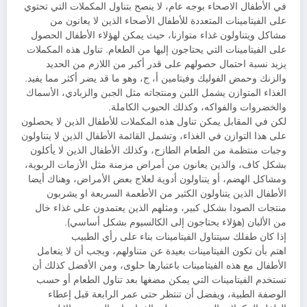
في الأطفال الاصحاء بوجه عام، لا ينصح بتناول المكملات التي تحتوي
على الفيتامينات المتعددة للأطفال الأصحاء الذين لا يعانون من
مشاكل ويتناولون غذاء متوازنا، حيث يمكن لهؤلاء الأطفال الحصول
على الفيتامينات التي يحتاجون إليها من الطعام. تناول هذه المكملات
يزيد نسبة احتمال حصولهم على قدر أكبر من اللازم من الحديد
والزنك وحمض الفوليك وفيتامين أ، ج، وهو ما قد يضر أكثر مما يفيد.
الغذاء المتوازن يشمل اللبن ومنتجاته مثل الجبن والزبادي، الأسماك
والخضروات والفواكه، وكذلك الحبوب الكاملة.
لكن في المقابل يمكن تناول هذه المكملات للأطفال الذين لا يحصلون
على هذا التوازن في الغذاء، وتشمل القائمة الأطفال الذين لا يتناولون
وجبات منتظمة من الطعام الطازج، وكذلك الأطفال الذين لا يأكلون
بشكل كاف، والذين يعانون من أمراض مزمنة مثل الأزمات الربوية،
ومشاكل الهضم، أو يتناولون أدوية لعلاج بعض الأمراض، وهناك أيضا
الأطفال الذين يتناولون الكثير من الأطعمة السريعة او يشربون
منتجات الصودا بشكل كبير، ومثلهم الذين يعتمدون على غذاء خال
من الألبان (هؤلاء يحتاجون إلى الكالسيوم بشكل أساسي).
إذا كان طفلك سيتناول الفيتامينات بناء على رأي الطبيب
اهتم بأن تكون الفيتامينات بعيدة عن متناولهم، ويجب أن لا يتعامل
الأطفال مع هذه الفيتامينات باعتبارها حلوى، ومن الأفضل كذلك أن
تستخدم الفيتامينات التي يمكن مضغها بعد تناول الطعام أو حسب
الوصفة الطبية، ويفضل أن تنتظر حتى عمر الرابعة قبل إعطاء