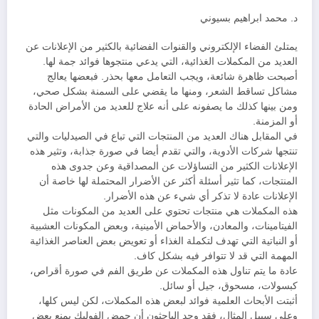
د. محمد ابراهيم بسيوني
يمتلئ الفضاء الإلكتروني والقنوات الفضائية بالكثير من الإعلانات عن
العديد من المكملات الغذائية، التي يدعي منتجوها فوائد جمة لها.
أصبحت ظاهرة شائعة، ويجب التعامل معها بحذر. فبعضها يعالج
مشاكل تساقط الشعر، ومنها ما يقضي على السمنة بشكل صحي،
ومن بينها كذلك ما يصفونه على أنه علاج للعديد من الأمراض الحادة
أو المزمنة.
في المقابل هناك العديد من المنتجات التي تباع في الصيدليات والتي
تنتجها شركات الأدوية، والتي تقدم أيضا في صورة جذابة، وتثير هذه
الإعلانات الكثير من التساؤلات عن المصداقية وعن جدوى هذه
المنتجات، كما تثير أسئلة أكثر عن الأضرار المحتملة لها خاصة أن
الإعلانات عادة لا تذكر أي شيء عن هذه الأضرار.
هذه المكملات هي منتجات تحتوي على العديد من المكونات مثل
الفيتامينات، والمعادن، والأحماض الأمينية، وبعض المكونات العشبية
أو النباتية التي تهدف لتكملة الغذاء أو تعويض بعض العناصر الغذائية
المهمة التي قد لا تتوافر فيه بشكل كاف.
عادة ما يتم تناول هذه المكملات عن طريق الفم في صورة أقراص،
كبسولات، مسحوق، جيل أو سائل.
أثبتت الأبحاث العلمية فوائد لبعض هذه المكملات، لكن ليس كلها،
وعلى سبيل المثال، فقد وجد الباحثون أن حمض الفوليك يمنع بعض