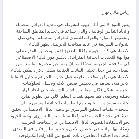
رياض هاني بهار
يعتبر التنبؤ الأمني أداة حيوية للشرطة في تحديد الجرائم المحتملة
واتخاذ التدابير الوقائية ، والذي يساعد في تحديد المناطق الساخنة
وتخصيص الموارد والقوات للتصدي للجرائم المحتملة ، وفي ظل
التحولات السريعة في عالم مكافحة الجريمة، يظهر الذكاء
الاصطناعي كأداة حيوية وفعّالة لتعزيز الامن وتحسين القدرة على
مواجهة التحديات الجنائية المتزايدة، يعكس دور الذكاء الاصطناعي
في مكافحة الجريمة تقدمًا استثنائيًا يمتد عبر مجموعة واسعة من
المجالات، من خلال تحليل البيانات الجنائية بشكل ذكي، يمكن للذكاء
الاصطناعي توفير توقعات دقيقة حول حدوث الجرائم وتحليل الأنماط
الإجرامية، يساهم في تحسين فحص الأدلة وتحليل السلوكيات
الجرمية بشكل فعّال، مما يعزز قدرة الشرطة على اتخاذ قرارات
دقيقة وسريعة، كما تسهم تقنيات التعلم الآلي في تطوير نماذج
تحليلية مستدامة، تتجاوب مع التطورات الجنائية المستمرة ، ان
استخدام تقنيات التحقق البيومتري بواسطة الذكاء الاصطناعي يحقق
تقدمًا في تحديد الجناة بدقة وفعالية، بات من الضروري توجيه الجهود
نحو الاستفادة القصوى الذكاء الاصطناعي في مكافحة الجريمة
لإمكانياتها الهائلة في تحسين الامن وتحقيق تطور فعّال في التصدي
للتحديات الجنائية المعاصرة، بات الجمع بين القدرات التكنولوجية