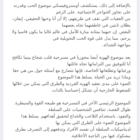
بالإضافة إلى ذلك، يستكشف أوستروفيسكي موضوع الحب وقدرته
على تجاوز الحواجز الاجتماعية. على الرغم
من العقبات التي تقف في طريقهم، إلا أن آنا وحبها الحقيقي، إيفان،
يظلان ثابتين في عاطفتهما تجاه بعضهما
البعض. إن حبهما بمثابة منارة للأمل في عالم غالبا ما يكون قاسيا ولا
يرحم، مما يدل على قوة الحب التحويلية في
مواجهة الشدائد.
يعد موضوع الهوية أيضا محوريا في مسرحية قلب شجاع بينما تكافح
آنا للتوفيق بين التزاماتها تجاه عائلتها
ورغباتها وتطلعاتها الخاصة، فإنها تتصارع مع أسئلة حول من هي حقا
وماذا تريد من الحياة. يسلط هذا الموضوع
الضوء على مدى تعقيد الهوية الفردية والطرق التي يمكن من خلالها
للضغوط الخارجية أن تشكل إحساسنا بالذات.
الموضوع الرئيسي الآخر في المسرحية هو طبيعة القوة والسيطرة.
طوال القصة، تتنافس الشخصيات على السلطة
والنفوذ، باستخدام التلاعب والخداع لتحقيق أهدافهم. يسلط هذا
الموضوع الضوء على الطرق التي يمكن بها
لديناميكيات السلطة أن تفسد الأفراد وتدفعهم إلى التصرف بطرق
مشكوك فيها من الناحية الأخلاقية.