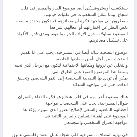
يستكشف أوستروفسكي أيضا موضوع القدر والمصير في قلب
شجاع. بينما تتنقل الشخصيات في تقلبات حياتهم،
يضطرون إلى مواجهة فكرة أن مصائرهم قد تكون محددة مسبقا،
بغض النظر عن اختياراتهم أو أفعالهم. يثير هذا
الموضوع تساؤلات حول الإرادة الحرة والقوة، ومدى قدرة الأفراد
على تشكيل مصائرهم.
موضوع التضحية سائد أيضا في المسرحية. يجب على آنا تقديم
التضحيات من أجل تأمين سعادتها الخاصة،
والتخلي عن ثروتها ومكانتها الاجتماعية لتكون مع الرجل الذي تحبه.
يسلط هذا الموضوع الضوء على الطرق التي
يمكن أن تؤدي بها التضحية الشخصية إلى النمو الشخصي وتحقيق
الذات، حتى في مواجهة الشدائد.
هناك موضوع آخر مهم في قلب شجاع هو فكرة الفداء والغفران.
طوال المسرحية، يجب على الشخصيات مواجهة
أخطائهم الماضية والسعي لإصلاح الضرر الذي سببوه. يؤكد هذا
الموضوع على أهمية التسامح والفرص الثانية في
مواجهة الصراع الشخصي والمجتمعي.
في نهاية المطاف، مسرحية قلب شجاع عمل معقد وفلسفي عميق