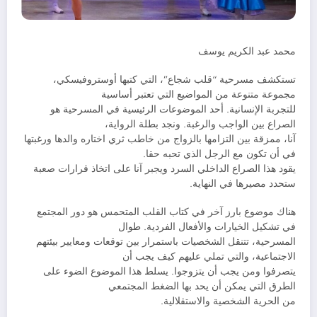
محمد عبد الكريم يوسف
تستكشف مسرحية “قلب شجاع”، التي كتبها أوستروفيسكي،
مجموعة متنوعة من المواضيع التي تعتبر أساسية
للتجربة الإنسانية. أحد الموضوعات الرئيسية في المسرحية هو
الصراع بين الواجب والرغبة. ونجد بطلة الرواية،
آنا، ممزقة بين التزامها بالزواج من خاطب ثري اختاره والدها ورغبتها
في أن تكون مع الرجل الذي تحبه حقا.
يقود هذا الصراع الداخلي السرد ويجبر آنا على اتخاذ قرارات صعبة
ستحدد مصيرها في النهاية.
هناك موضوع بارز آخر في كتاب القلب المتحمس هو دور المجتمع
في تشكيل الخيارات والأفعال الفردية. طوال
المسرحية، تتنقل الشخصيات باستمرار بين توقعات ومعايير بيئتهم
الاجتماعية، والتي تملي عليهم كيف يجب أن
يتصرفوا ومن يجب أن يتزوجوا. يسلط هذا الموضوع الضوء على
الطرق التي يمكن أن يحد بها الضغط المجتمعي
من الحرية الشخصية والاستقلالية.