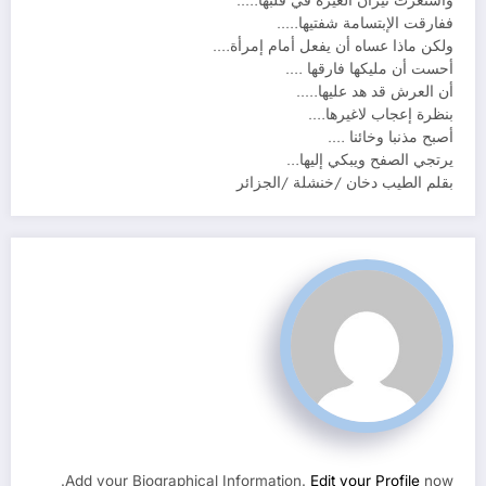
واستعرت نيران الغيرة في قلبها…..
ففارقت الإبتسامة شفتيها…..
ولكن ماذا عساه أن يفعل أمام إمرأة….
أحست أن مليكها فارقها ….
أن العرش قد هد عليها…..
بنظرة إعجاب لاغيرها….
أصبح مذنبا وخائنا ….
يرتجي الصفح ويبكي إليها…
بقلم الطيب دخان /خنشلة /الجزائر
Add your Biographical Information.
Edit your Profile
now.