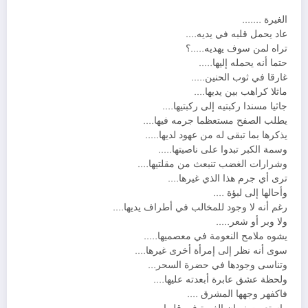
الغيرة …….
عاد يحمل قلبه في يديه….
تراه لمن سوف يهديه…..؟
حتما أنه يحمله إليها…..
غارقا في ثوب الحنين…..
ماثلا كراهب بين يديها….
جاثيا مسندا ركبتيه إلى ركبتيها….
يطلب الصفح مستعظما جرمه فيها….
يذكرها بما تبقى له من عهود لديها…..
وسمة الكبر تبدوا على ناصيتها…..
وشرارات الغضب تنبعث من مقلتيها….
ترى أي جرم هذا الذي غيرها….
وأحالها إلى لبؤة ….
رغم أنه لا وجود للمخالب في أطراف يديها….
ولا وبر أو شعر…..
يشوه ملامح النعومة في معصميها…..
سوى أنه نظر إلى إمرأة أخرى غيرها….
وتناسى وجودها في حضرة السحر…
ولحظة عشق عابرة أبعدته عليها….
فاكفهر وجهها المشرق ….