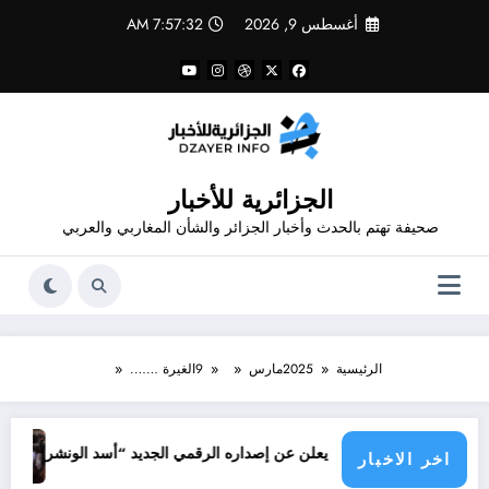
لتجاوز
أغسطس 9, 2026
7:57:32 AM
لى
لمحتوى
الجزائرية للأخبار
صحيفة تهتم بالحدث وأخبار الجزائر والشأن المغاربي والعربي
الرئيسية
2025
مارس
9
الغيرة …….
جرائم الاحتل
قدور شاهد يعلن عن إصداره الرقمي الجديد “أسد الونشريس” تخليدا لنضال الشه
اخر الاخبار