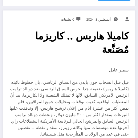
أغسطس 8, 2024
0 تعليقات
كاميلا هاريس .. كاريزما
مٌصَنَّعة
سمير عادل
قيل قبل انسحاب جون بايدن من السباق الرئاسي، بان حظوظ نائبته
(كاميلا هاريس) ضعيفة جدا لخوض السباق الرئاسي ضد دونالد ترامب
الرئيس الأمريكي السابق، لأنَّها لا تمتلك الشعبية ولا الكاريزما، بيد أنَّ
المعطيات الواقعية كذبت توقعات وتحليلات جميع المراقبين، فلم
يمض أكثر من عشرة ايام من إعلان ترشيح هاريس، إلا وتدفقت عليها
التبرعات بمقدار اكثر من ٣٠٠ مليون دولار، وتخطت دونالد ترامب
الرئيس السابق والمرشح الحالي للرئاسة الأمريكية استطلاعات راي
أجرتها عدة مؤسسات منها وكالة رويترز، بمقدار نقطة – نقطتين
حتى في عدد من الولايات المتأرجحة مثل بنسلفانيا.