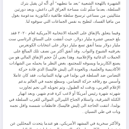
الشهيرة باللهجة الشعبية “بعد ما ننطيهه” أي أنَّه لن يقبل بترك
السلطة، بعدما سلَّم ثلث مساحة العراق الى داعش، وبعد دورتين
متتاليتين من مساعي ترسيخ سلطة طائفية دكتاتورية مدعومة بغول
من مافيا الفساد، لتطيح به نفس الجماعات التي سوقوه لنا.
وفيما يتعلق بالإنفاق على الحملة الانتخابية الأمريكية لعام ٢٠٢٠ فقد
بلغ خمس عشرة مليار دولار، حيث أنفقت على السباق الرئاسي ست
مليار دولار بينما أنفق تسع مليار دولار على انتخابات الكونغرس
بغرفتيه الشيوخ والنواب. وقد أنفق أكثر من نصف تلك المبالغ على
الحملات الدعائية والإعلامية. وهذا يعني أنَّ حجم الإنفاق المالي هو من
يصنع الكاريزما ويسوقه للمجتمع، بغض النظر ما يحمله من الشهادات
الأكاديمية والعلمية، وبالعودة الى (ليش فاليسا) الذي قادة حركة
التضامن ضد السلطة في بولندا في نهاية الثمانينات، فقد كان عاملا
وأسس مع رفاقه حركة التضامن، وسطع نجمه في العالم بدعم
الإعلام الغربي، ودقت له الطبول، وتم تحويله الى نجم تجاوزت
شهرته شهرة رئيس أمريكا أو لاعب كرة قدم شهير، وبعد انهيار
الكتلة الشرقية، واستلام الجناح الليبرالي الموالي للغرب السلطة في
بولندا، انتفت الحاجة الى (ليش فاليسا)، فانطفأت شمسه وافل نجمه
وبات في طي النسيان .
والأكثر سخرية في المشهد الأمريكي، هو عندما يتحدث المحللين عن