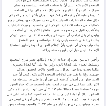
تمتع ترامب بالكاريزما، ولكن التجربة الديمقراطية في الولايات
المتحدة الأمريكية، تبين أنَّ ما تحتاجه الساحة السياسية هو معلم
سرك لا أكثر، وأمّا الكاريزما وغير ذلك، فلا مكان لها في الساحة
“الديمقراطية الأمريكية العريقة”. فهذا المدان بأكبر عدد من الجرائم
حوَّل ساحة المناظرات السياسية إلى مجرد سيرك، فهو يوظف جميع
خطاباته في حملته الانتخابية بالتهكم على منافسيه، وفبركة الدعايات
والأكاذيب للنيل من خصومه، ففي المناظرة الأخيرة التي أطاحت
ببايدن لم يقل ترامب أي شيء عن برنامجه الانتخابي، سوى التهكم
والسخرية على خصمه بايدن وإدانة سياساته، وبنفس المنطق
والمعيار، يمكن أن نقول، بأنَّ الإعلام الموالي للديمقراطيين استطاع
الإطاحة ببايدن قبل أن يطيح به سنه وزلاته.
وأخيرا لابد من القول إن صناعة الإعلام بإمكانها تغيير مزاج المجتمع
وتسليط الضوء على قضايا ثانوية وإبرازها على أنَّها قضايا مصيرية،
مثلما يحدث لدينا في العراق، بين الحين والآخر لتحقيق أهداف
جهنمية. وإذا ما بقينا في الولايات المتحدة الأمريكية، فنجد أنَّ عدد
الذين قتلوا من أصول أفريقية في عهد أوباما على يد الشرطة هو
اكثر بكثير مما قتل في عهد ترامب، وقد تأسست حركة حياة السود
مهمة “Black Lives Matters” عام ٢٠١٣ أي في عهد الرئيس الأمريكي
السابق باراك أوباما، لكن لم يسلط الإعلام الضوء كما سلط على قتل
(جورج فلويد) الذي مات مختنقا تحت قدم شرطي أمريكي ابيض في
مدينة مينيابوليس في نهاية أيار من عام ٢٠٢٢. والسبب ببساطة يعود