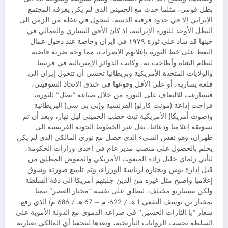
بطل قومي، مثلما حدث مع الخميني الذي لم يكن يعرفه المجتمع
الإيراني إلا في حدود فرقته الدينية، ليتحول في غفلة من الزمن الى
البطل الأوحد للثورة الإيرانية، إذ كان الأفق اليساري والعمالي في
حينها قد ساد على ثورة ١٩٧٩ في ايران وخاصة عند دخول عمال
النفط على خط الثورة بإعلانهم الإضراب، مما وجه ضربة قاضية
لنظام الشاه وأطاحت به، وكانت الدوائر الإمبريالية في فرنسا
والولايات المتحدة الأمريكية وبريطانيا تخشى أن تتحول إيران الى
قلعة يسارية، أو على الأقل وقوعها في خندق الاتحاد السوفيتي،
فتسارعت للالتفاف على الثورة من خلال صناعة “بطل” للثورة،
فراحت إذاعة (مونت كارلو) الفرنسية و(بي بي سي) البريطانية
و(صوت أمريكا) الأمريكية تبث خطب الخميني ليل نهار، وبعد أن تم
تسويقه إعلاميا ودعائيا، نقل عبر الخطوط الجوية الفرنسية الى
طهران، وهو نفس الشيء الذي حصل مع نوري المالكي الذي لم يكن
يحلم بالحصول على منصب مدير عام في احدى وزارات الحكومة،
ليأتي زلماي خليل زادة المبعوث الأمريكي والمفوض المطلق من
قبل إدارة بوش ويختاره لرئاسة الوزراء، وتم تلميع صورته وسوق
إعلاميا واصبح مثل غيره من الذين جلبتهم أمريكا الى دفة السلطة
ولكن بسيناريو مختلف، ليطلق على نفسه “مختار العصر” تيمنا
بمختار بن يوسف الثقفي 1 هـ / 622- م – 67 هـ / 686 م) الذي رفع
شعار “يا الثارات الحسين” في صراعه الدموي مع الدولة الأموية على
السلطة بحسب الروايات التأريخية، وبعدها ليتحفنا أي المالكي بعبارته