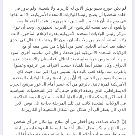
لم يكن جورج دبليو بوش الابن له كاريزما ولا شعبية، ولم يدور في
خلده شخصيا أن يصبح رئيسا للولايات المتحدة الأمريكية، إلا انه تفاجا
في يوم ما، بأن عدد من القياديين الجمهوريين عقدوا اجتماعا معه،
وابلغوه أن يعد نفسه للترشيح، عن الحزب الجمهوري، وبعد أن تبوء
مركز رئيس الولايات المتحدة الأمريكية بقدرة الإعلام المأجور، كانت
زلات لسانه أخطر من زلات لسان بايدن “البريئة”، فقد قال في احدى
خطبه بعد أحداث الحادي عشر من أيلول؛ من ليس معه أو مع
الولايات المتحدة الأمريكية فهو ضدها، و قال في مناسبة أخرى أسوء
منها، بانه يخوض حربا صليبية بعد احتلال أفغانستان والاستعداد لغزو
العراق، وكان يفتقر أيضا للقيادة حسب اعتراف من عرفوه وعملوا
بالقرب منه، ولقد لعب نائبه ديك تشيني دورا اكبر منه، حيث كان
يمسك المقود من الخلف، إلا أنَّ بوش اصبح رئيسا للولايات المتحدة
الأمريكية لمرة ثانية، بالرغم من أنَّه خسر أمام ال غور مرشح الحزب
الديمقراطي، الذي وصفه الإعلام حينه بأنَّه اكثر الشخصيات السياسية
أناقة، لكن المحكمة الفدرالية العليا أطاحت به لان الطبقة الحاكمة
في الولايات المتحدة كانت في تلك المرحلة بحاجة الى بوش الابن
الذي كان يفتقر الى أي شكل من أشكال الشعبية أو الكاريزما.
إنَّ الإعلام صناعة، وهو أخطر من أي سلاح، وبإمكان جر أي شخص
من القاع ولم يكن محل أنظار أحد ما، ليسلط الضوء عليه بين ليلة
وضحاها، ويصبح احد أعلام السياسة، وليتم تسويقه وتحويله أمّا الى