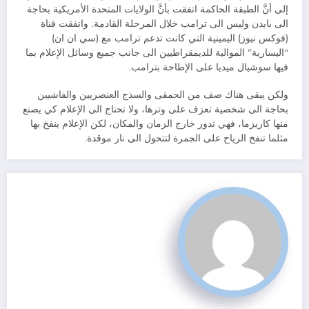
إلى أنَّ الطبقة الحاكمة اتفقت بأنَّ الولايات المتحدة الأمريكية بحاجة
الى بايدن وليس الى ترامب خلال المرحلة القادمة. واتفقت قناة
(فوكس نيوز) اليمينية التي كانت تدعم ترامب مع (سي ان ان)
“اليسارية” الموالية للديمقراطيين الى جانب جميع وسائل الإعلام بما
فيها سوشيال ميديا على الإطاحة بترامب.
ولكن يبقى هناك صف من الحمقى والسذج العنصريين والفاشيين
بحاجة الى شخصية تعزف على وترها، ولا تحتاج الى الإعلام كي يصنع
منها كاريزما، فهي تدور خارج الزمان والمكان، لكن الإعلام ينفخ بها
مثلما تنفخ الرياح على الجمرة لتتحول الى نار موقدة.