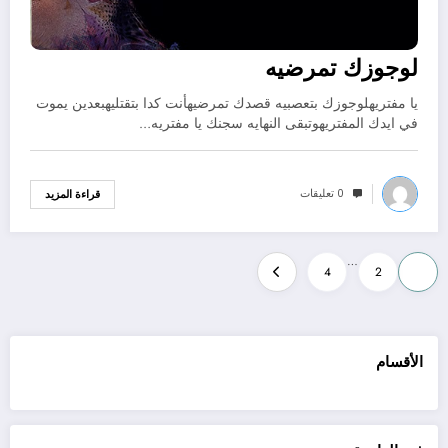
لوجوزك تمرضيه
يا مفتريهلوجوزك بتعصبيه قصدك تمرضيهأنت كدا بتقتليهبعدين يموت
في ايدك المفتريهوتبقى النهايه سجنك يا مفتريه…
0 تعليقات
قراءة المزيد
Posts
…
4
2
1
pagination
الأقسام