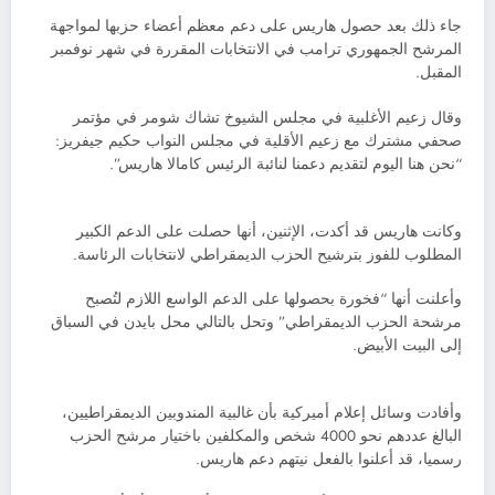
جاء ذلك بعد حصول هاريس على دعم معظم أعضاء حزبها لمواجهة
المرشح الجمهوري ترامب في الانتخابات المقررة في شهر نوفمبر
المقبل.
وقال زعيم الأغلبية في مجلس الشيوخ تشاك شومر في مؤتمر
صحفي مشترك مع زعيم الأقلية في مجلس النواب حكيم جيفريز:
“نحن هنا اليوم لتقديم دعمنا لنائبة الرئيس كامالا هاريس”.
وكانت هاريس قد أكدت، الإثنين، أنها حصلت على الدعم الكبير
المطلوب للفوز بترشيح الحزب الديمقراطي لانتخابات الرئاسة.
وأعلنت أنها “فخورة بحصولها على الدعم الواسع اللازم لتُصبح
مرشحة الحزب الديمقراطي” وتحل بالتالي محل بايدن في السباق
إلى البيت الأبيض.
وأفادت وسائل إعلام أميركية بأن غالبية المندوبين الديمقراطيين،
البالغ عددهم نحو 4000 شخص والمكلفين باختيار مرشح الحزب
رسميا، قد أعلنوا بالفعل نيتهم دعم هاريس.