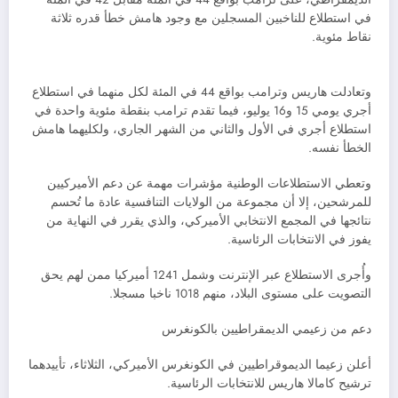
في استطلاع للناخبين المسجلين مع وجود هامش خطأ قدره ثلاثة
نقاط مئوية.
وتعادلت هاريس وترامب بواقع 44 في المئة لكل منهما في استطلاع
أجري يومي 15 و16 يوليو، فيما تقدم ترامب بنقطة مئوية واحدة في
استطلاع أجري في الأول والثاني من الشهر الجاري، ولكليهما هامش
الخطأ نفسه.
وتعطي الاستطلاعات الوطنية مؤشرات مهمة عن دعم الأميركيين
للمرشحين، إلا أن مجموعة من الولايات التنافسية عادة ما تُحسم
نتائجها في المجمع الانتخابي الأميركي، والذي يقرر في النهاية من
يفوز في الانتخابات الرئاسية.
وأُجرى الاستطلاع عبر الإنترنت وشمل 1241 أميركيا ممن لهم يحق
التصويت على مستوى البلاد، منهم 1018 ناخبا مسجلا.
دعم من زعيمي الديمقراطيين بالكونغرس
أعلن زعيما الديموقراطيين في الكونغرس الأميركي، الثلاثاء، تأييدهما
ترشيح كامالا هاريس للانتخابات الرئاسية.