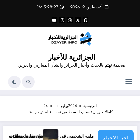
لتجاوز
أغسطس 9, 2026
5:28:27 PM
لى
لمحتوى
الجزائرية للأخبار
صحيفة تهتم بالحدث وأخبار الجزائر والشأن المغاربي والعربي
الرئيسية
2024
يوليو
24
كامالا هاريس تسحب البساط من تحت أقدام ترامب
 في فيسبوك دون طلب صداقة .. الاطلاع على محتوى صفحة شخص اغلق ملفه الشخصي في فيسبوك دون طلب صداقة
atique menace les pays du monde
اخر الاخبار