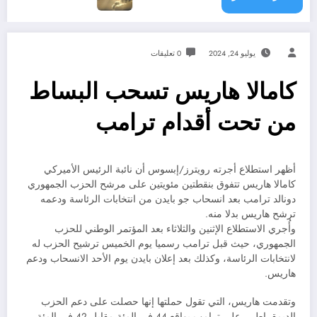
يوليو 24, 2024
0 تعليقات
كامالا هاريس تسحب البساط
من تحت أقدام ترامب
أظهر استطلاع أجرته رويترز/إبسوس أن نائبة الرئيس الأميركي
كامالا هاريس تتفوق بنقطتين مئويتين على مرشح الحزب الجمهوري
دونالد ترامب بعد انسحاب جو بايدن من انتخابات الرئاسة ودعمه
ترشح هاريس بدلا منه.
وأُجري الاستطلاع الإثنين والثلاثاء بعد المؤتمر الوطني للحزب
الجمهوري، حيث قبل ترامب رسميا يوم الخميس ترشيح الحزب له
لانتخابات الرئاسة، وكذلك بعد إعلان بايدن يوم الأحد الانسحاب ودعم
هاريس.
وتقدمت هاريس، التي تقول حملتها إنها حصلت على دعم الحزب
الديمقراطي، على ترامب بواقع 44 في المئة مقابل 42 في المئة