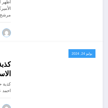
أظهر ا
الأمير
مرشح
يوليو 24, 2024
الاستغل
كذبة ح
احمد ع