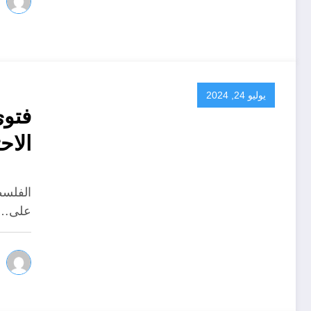
يوليو 24, 2024
فتوى
الاح
أسام
على…