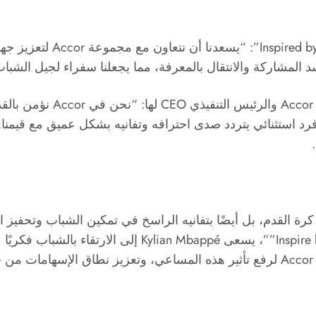
وفي هذا الصدد،قال كيليان م
لمشاركة والانتقال بالمعرفة، مما يجعلنا سفراء لجيل الشباب 
هذا وقال Sébastien Bazin،
الاستثنائية في كرة القدم، بل أيضًا بتفانيه الراسخ في تمكين الشباب و
بتعهده هذا إلى مستوى جديد. فمن خلال مؤسسته spire by KM
نشهد لحظة محورية بتعاون Kylian Mbappé مع مجموعة Accor لرفع تأثير هذه المساعي، وت