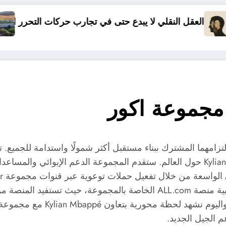
 يبدع حتى في تجارب حركات التحرر الوطني
06 وفيات و إصابة 25 جريح في حادث مرور بقسنطينة
 مجموعة اكور
عة Accor، في جبهة موحدة، التزامهما المشترك ببناء مستقبل أكثر شمولًا واست
م الجيل الجديد.