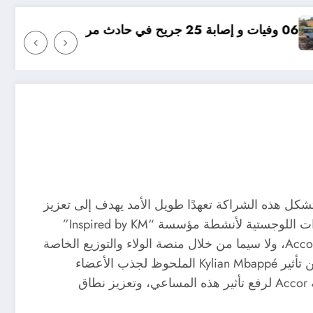
مؤامرة فينيسيوس ضد 
دامة للجميع. تشكل هذه الشراكة تعهدًا طويل الأمد يهدف إلى تعزيز
المسؤولية الاجتماعية للشركات ودعم مبادرات Kylian Mbappé حول العالم. ستقدم المجموعة الدعم الإيوائي والمساعدات اللوجستية لأنشطة مؤسسة “Inspired by KM”
الخيرية، حيث سيستفيد Kylian Mbappé من شبكة Accor الواسعة من خلال تفعيل حملات توعوية عبر قنوات مجموعة Accor، ولا سيما من خلال منصة الولاء والتوزيع الخاصة
بها، ALL.com. كما يُثري هذا التعاون الاستراتيجي من جاذبية منصة ALL.com الخاصة بالمجموعة، حيث تستفيد المنصة من تأثير Kylian Mbappé الملحوظ لجذب الأعضاء
والضيوف مع التمسك بالقيم الأساسية لمجموعة Accor. واليوم نشهد لحظة محورية بتعاون Kylian Mbappé مع مجموعة Accor لرفع تأثير هذه المساعي، وتعزيز نطاق