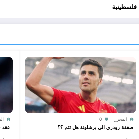
 فلسطينية
المحرر
0
ال
صفقة رودري الى برشلونة هل تتم ؟؟
عقد ف