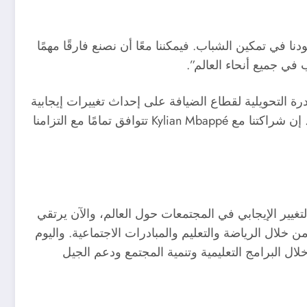
بابي ، رئيس مؤسسة “Inspired by KM”: “يسعدنا أن نتعاون مع مجموعة Accor لتعزيز جهودنا في تمكين الشباب. فيمكننا معًا أن نصنع فارقًا مهمًا
في جميع أنحاء العالم”.
 رئيس مجلس إدارة مجموعة Accor والرئيس التنفيذي CEO لها: “نحن في Accor نؤمن بالقدرة التحويلية لقطاع الضيافة على إحداث تغييرات إيجابية
عديدة. وإنه لفخر لنا أن نتعاون مع Kylian Mbappé، وهو فرد استثنائي يتردد صدى احترافه وتفانيه بشكل عميق مع قيمنا. إن شراكتنا مع Kylian Mbappé تتوافق تمامًا مع التزامنا
تحفيز التغيير الإيجابي في المجتمعات حول العالم، والآن يرتقي
In””، يسعى Kylian Mbappé إلى الارتقاء بالشباب فكريًا من خلال الرياضة والتعليم والمبادرات الاجتماعية. واليوم
عزيز نطاق الإسهامات من خلال البرامج التعليمية وتنمية المجتمع ودعم الجيل