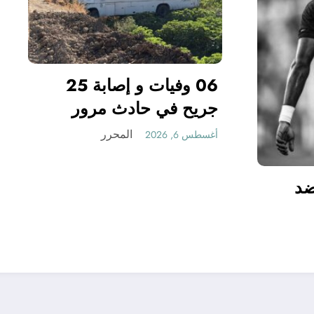
جريح في حادث مر
بقسنطينة
المحرر
أغسطس 6, 2026
 فينيسيوس ضد
المحرر