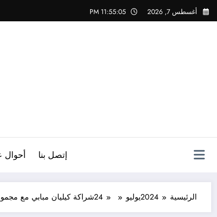
لتجاوز
أغسطس 7, 2026
11:55:06 PM
لى
لمحتوى
ص
إتصل بنا
أحوال ع
الرئيسية
2024
يوليو
24
شراكة كيليان مبابي مع مجموع