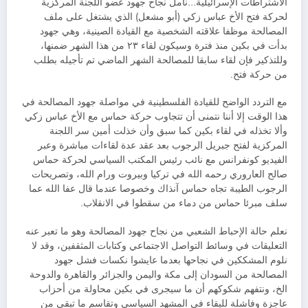
الاشتراطات الإسرائيلية…نأمل نجاح جهود عضو اللجنة المركزية
لحركة فتح الأخ عباس زكي (أبو مشعل) الذي يشتغل على ملف
المصالحة موظفا علاقته الشخصية مع القيادة الصينية، وهي جهود
بدأت في بكين منذ فترة وسيكون لقاء ٢٣ من هذا الشهر ضمنها،
وللتذكير فإن لقاء سابقا للمصالحة الشهر الماضي تم تأجيله بطلب
من حركة فتح.
مع التردد الواضح للقيادة الفلسطينية في مواصلة جهود المصالحة في
هذا الوقت إلا أننا نتمنى أن تتجاوب حركة حماس مع الأخ عباس زكي
وألا تخذله في لقاء بكين كما سبق وأن خذلت أمين سر اللجنة
المركزية لفتح جبريل الرجوب بعد عقد عدة لقاءات مباشرة وعبر
الفيديو كونفرانس مع نائب رئيس المكتب السياسي لحركة حماس
صالح العاروري رحمه الله في تركيا وبيروت ورام الله، وتصريحات
الرجوب الطيبة تجاه حماس آنذاك وخصوصا عندما قال عفا الله عما
سلف مبرئا حماس من دماء من سقطوا في الانقلاب.
نعلم حالة الإحباط الشعبي من نجاح جهود المصالحة وهو ما تعبر عنه
التعليقات في وسائط التواصل الاجتماعي وكتابات المثقفين، وقد لا
نلوم المشككين في نجاحها بعدما عايشوا نكسات فشل جهود
المصالحة من السودان إلى مكة واليمن والجزائر والقاهرة والدوحة
الخ، ونتفهم شكوكهم أن ما سيجرى في بكين محاولة من أحزاب
عاجزة وفاشلة للبقاء في المشهد السياسي وتقاسم ما تبقى من