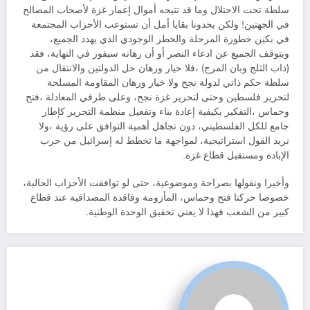
سلطة تحت الاحتلال وما قد تتيحه أموال إعمار غزة لأصحاب المصالح
في الجهتين! ولكن يحدونا بقايا أمل أن تستوعب الأحزاب المجتمعة
في بكين خطورة المرحلة والخطر الوجودي الذي يهدد الجميع،
ويتوقف الجميع عن ادعاء النصر أو أن رهانه سيفوز في النهاية، فقد
(ذاب الثلج وبان المرج) ،فلا خيار ورهان حل الدولتين والانتقال من
سلطة حكم ذاتي لدولة نجح ولا خيار ورهان المقاومة المسلحة
لتحرير فلسطين وحتى لتحرير غزة نجح، وعلى طرفي المعادلة ،فتح
وحماس ،التفكير بكيفية إعادة بناء وتفعيل منظمة التحرير كإطار
جامع للكل الفلسطيني، دون تجاهل أهمية التوافق على رؤية ،ولا
نريد القول استراتيجية، لمواجهة ما تخطط له إسرائيل من حرب
الإبادة ومستقبل قطاع غزة.
وأخيرا ونقولها بصراحة وموضوعية، حتى لو توافقت الأحزاب الحالية،
خصوصا حركتا فتح وحماس، المأزومة وفاقدة المصداقية عند قطاع
كبير من الشعب فهذا لا يعني تحقيق الوحدة الوطنية.