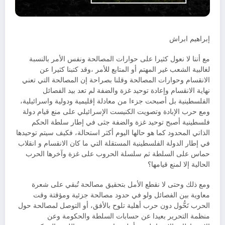
إبراهيم ابراش
مع أننا لا نعول كثيرا على حوارات المصالحة ونفس الأمر بالنسبة
لغالبية الشعب غير المهتم أو المتابع للأمر ،وقد كتبنا كثيرا عن
الانقسام وحوارات المصالحة وقلنا بصراحة إن المصالحة التي تعني
نهاية الانقسام وإعادة توحيد غزة والضفة لم تعد بيد الفصائل
الفلسطينية بل أصبحت جزءا من معادلة إقليمية ودولية واسرائيلية،
ومع حرب الإبادة وتصويت الكنيست الإسرائيلي على منع قيام دولة
فلسطينية أصبح توحيد غزة والضفة جثى في إطار سلطة الحكم
الذاتي المحدود كما هو حالها اليوم أكثر استحالة، فكيف سيتم توحيدها
في إطار الدولة الفلسطينية المستقلة التي ما كان الانقسام و انقلاب
حماس على السلطة ثم سلسلة الحروب على غزة وآخرها الحرب
الحالية إلا لمنع قيامها؟
ومع ذلك وحتى لا نقطع الأمل بتحقيق مصالحة تُبقي على شعرة
معاوية بين الفصائل ولو في حدود مصالحة جزئية ومؤقتة وقت
الحرب تَحُّول دون حرب أهلية تلوح بالأفق، أو التوصل لمصالحة حول
منظمة التحرير بعيدا عن حسابات السلطة والحكومة وعن