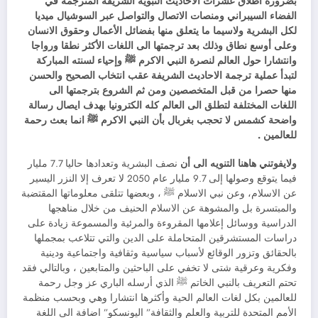
بضرورة اطلاق عشرات الاحاديث النبوية الشريفة المترجمة في
الفضاء السيبراني ومنصات الاتصال والتواصل عبر السوشيال ميديا
لكل البشرية
ولاسيما ما يتعلق منها بفضائل الأعمال وحقوق الانسان
وعلى أوسع نطاق وذلك بعد ترجمتها الى اللغات الأكثر نطقا ورواجا
وانتشارا حول العالم لنصرة النبي الاكرم ﷺ وإحياء لسنته المباركة
لتبدأ عملية ترجمة الاحاديث الشريفة عقب انتخاب الصحيح والحسن
منها حصرا من قبل المتخصصين ومن ثم الشروع بترجمتها الى
اللغات المختلفة لتطلق الى العالم كله الكترونيا
بهدف ايصال رسالة
واضحة كشمس لا تحجب بغربال بأن النبي الاكرم ﷺ انما بعث رحمة
للعالمين .
ولايفوتني هاهنا التنويه الى أن
نصف البشرية وتعدادها حاليا 7.7 مليار
فيما يتوقع وصولها إلى 9.7 مليار عام 2050 لا تعرف إلا النزر اليسير
عن الاسلام، وعن نبي الاسلام ﷺ ، وبعضها تتلقى معلوماتها المقتضبة
والمبتسرة بل والمشوهة عن الاسلام الحنيف من خلال مناهجها
الدراسية ووسائل إعلامها المقروءة والمرئية والمسموعة زيادة على
دراسات المستشرقين المتحاملة على الدين والتي تتلاعب بمجملها
بالحقائق وتزور الوقائع لأسباب سياسية وثقافية واجتماعية ودينية
وفكرية وعرقية شتى لا تخفي على الباحثين والمتابعين ، وبالتالي فقد
تحتم التعريف بالنبي الخاتم ﷺ الذي أرسله الباري عز وجل رحمة
للعالمين بكل لغات العالم الحية وأكثرها انتشارا وهي وبحسب منظمة
الأمم المتحدة للتربية والعلم والثقافة” اليونسكو” اضافة الى اللغة