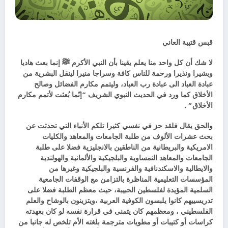
قبس قتيبة العاني
لا شك أن كل واحد منا يعلم يقينا بأن النبي الأكرم ﷺ إنما بعث هاديا
وبشيرا ونذيرا ورحمة للناس كافة وسراجا منيرا لينقل البشرية من
عبادة العباد الى عبادة رب العباد، وليتمم مكارم الفضائل وصالح
الأخلاق كما ورد في الحديث النبوي الشريف “إنّما بُعثت لأتمم مكارم
الأخلاق” .
والحق يقال فلقد حز في نفسي كثيرا تلكم الأنباء التي تحدثت عن
بحث عشرات الألوف من طلبة الجامعات والمعاهد والكليات
الامريكية والبريطانية من الناطقين بالانجليزية فضلا على طلبة
الجامعات والمعاهد النمساوية والبلجيكية والألمانية والهولندية
والايطالية والاسكندنافية والفرنسية والبلجيكية وغيرها من
المؤسسات التعليمية المناظرة بالتزامن مع الوقفات الجامعية
السلمية المؤيدة لفلسطين الحبيبة، حيث معظم الطلبة فضلا على
تدريسييهم كانوا يلبسون الكوفية العربية ،ويتزينون بالوشاح والعلم
الفلسطيني ، ومعظمهم كان يتمنى في قرارة نفسه لو كان بعهدته
كراسات أو كتيبات أو مطويات مترجمة بلغته الأم تلخص له جانبا من