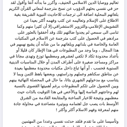
تعاليم ووصايا الدين الاسلامي الحنيف، وأكرر ما بدأته آنفا وأقول لقد
حز في نفسي بحثهم الدؤوب عن نسخ مترجمة لمعاني القرآن الكريم
بلغاتهم المحلية اضافة الى ترجمات للاحاديث النبوية الشريفة بغية
الاطلاع على الإسلام وتعاليمه عن كثب وفهمه أكثر بعيدا عن
التشويش الإعلامي،والتزوير الاستشراقي،إلا أن كثيرا منهم وكما
تنامى الى سمعي لم يجدوا ضالتهم تلك وقد أخفقوا بالعثور على
مرادهم في الحصول على كتب مترجمة عن الاسلام في المكتبات
العامة والخاصة في بلدانهم وبلغاتهم ما من شأنه أن يشبع نهمهم في
هذا المجال ، وما وجد من المطبوعات في هذا الإطار كان قليلا أو
بأعداد محدودة تكاد لا تكفي لعشرهم ومعظمها توزع وتهدى مجانا في
مراكز ومساجد صغيرة على أطراف المدن أو خلال المناسبات الدينية
السنوية فحسب ، أو أنها تباع داخل مكتبات محدودة معظمها بعيدة
عن مناطق سكناهم وعملهم ودراستهم، وبعضها باهظ الثمن وبما لا
يتناسب مع مدخولهم الشهري بتاتا، ما حال في المحصلة النهائية بينهم
وبين الحصول على تلكم المطبوعات برغم أهميتها القصوى بالنسبة
لهم وحاجتهم الماسة إليها وبالأخص في هذا التوقيت بالذات حيث
معظمهم ونتيجة للاخبار الساخنة والمتتابعة القادمة من الشرق
الأوسط بات يصب جل اهتمامه وبوتيرة متصاعدة في محاولة جادة
منهم لمعرفة وفهم الاسلام أكثر وأكثر !
وتأسيسا على ما تقدم فلقد حدثت نفسي وعددا من المهتمين