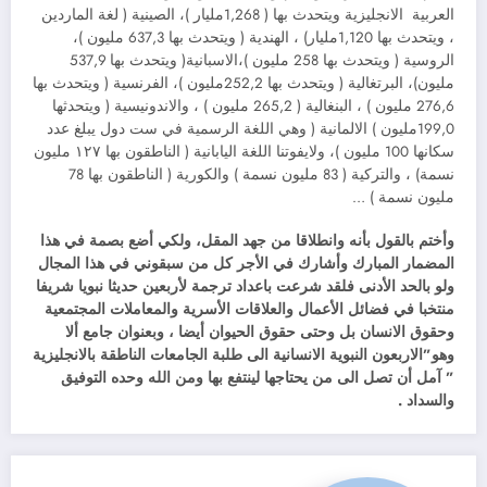
العربية الانجليزية ويتحدث بها ( 1,268مليار )، الصينية ( لغة الماردين
، ويتحدث بها 1,120مليار) ، الهندية ( ويتحدث بها 637,3 مليون )،
الروسية ( ويتحدث بها 258 مليون )،الاسبانية( ويتحدث بها 537,9
مليون)، البرتغالية ( ويتحدث بها 252,2مليون )، الفرنسية ( ويتحدث بها
276,6 مليون ) ، البنغالية ( 265,2 مليون ) ، والاندونيسية ( ويتحدثها
199,0مليون ) الالمانية ( وهي اللغة الرسمية في ست دول يبلغ عدد
سكانها 100 مليون )، ولايفوتنا اللغة اليابانية ( الناطقون بها ١٢٧ مليون
نسمة) ، والتركية ( 83 مليون نسمة ) والكورية ( الناطقون بها 78
مليون نسمة ) …
وأختم بالقول بأنه وانطلاقا من جهد المقل، ولكي أضع بصمة في هذا
المضمار المبارك وأشارك في الأجر كل من سبقوني في هذا المجال
ولو بالحد الأدنى فلقد شرعت باعداد ترجمة لأربعين حديثا نبويا شريفا
منتخبا في فضائل الأعمال والعلاقات الأسرية والمعاملات المجتمعية
وحقوق الانسان بل وحتى حقوق الحيوان أيضا ، وبعنوان جامع ألا
وهو”الاربعون النبوية الانسانية الى طلبة الجامعات الناطقة بالانجليزية
” آمل أن تصل الى من يحتاجها لينتفع بها ومن الله وحده التوفيق
والسداد .