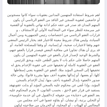
اهم شروط استفادة المتهمين المدانين بعقوبات سواء كانوا مسجونين
أو خاضعين لعقوبة السجن غير النافذ من العفو الرئاسي أن يكون
المتهم المدان قد صدر في حقه حكم ادانة نهائي بالعقوبة أو القضية
غير مبرمجة للنظر سواء في المحاكمة الأولى أو الاستئناف ، و
قرارات العفو الرئاسي من اختصاصات رئيس الجمهورية ومن أعمال
السيادة، وليس هناك شروط معينة للاختيار فقد يختار الرئيس المعفى
عنهم وفقا لاعتبارات صحية، أو إنسانية، أو وفقا للمصلحة العامة، أو
قد يرى أن هناك تجاوزا في معاقبة البعض فيصدر قرارا بالعفو عنهم،
والشرط الوحيد لإصدار قرار بالعفو عن عقوبة المتهمين أن يكون
المتهم حاصلا على حكم بات لا يجوز الطعن عليه، ويحق للرئيس
العفو عن العقوبة كاملة أو تخفيفها حتى في عقوبة الإعدام يحق له
تخفيفها إلى السجن المؤبد مثلا، العفو عن العقوبة يعني إسقاطها
كلها، أو بعضها، أو إبدالها بعقوبة أخف منها مقررة قانونًا، وفي حالة
صدور «العفو» بإبدال العقوبة بأخف منها، يُبدل الإعدام بالسجن
المؤبد، وإذا عُفي عن محكوم عليه بالسجن المؤبد أو بدلت عقوبتهقد
يستفيد في قرار عفو لاحق ، بحسب القانون، لا يحرم المحكوم عليه
بعد العفو في «جناية» من حقوقه كـ«القبول في أي خدمة حكومية»،
أو التحلي برتبة، أو نيشان، أو بقاؤه عضوا في أحد مجلس من
المجالس أو الهيئات ، أو المحلية، أو الحرمان من صلاحيته ليكون