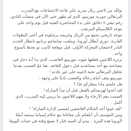
توافُد من لاعبي ريال مدريد على قاعة الاجتماعات مع المدرب
البرتغالي جوزيه مورينيو، الذي لم يظهر حتى الآن في منشآت النادي،
رغم تبقي 5 دقائق على بدء المحاضرة الفنية قبل يوم واحد على
موعد الكلاسيكو المرتقب .
موعد تاريخي يجمع بين الريال وغريمه برشلونة في أعتى البطولات
القارية، دوري أبطال أوروبا، وملعب سانتياجو برنابيو بانتظار الحدث
النادر لاحتضان المعركة الأولى، قبل موقعة كامب نو بعدها بأسبوع
واحد .
ثرثرة اللاعبين قطعها صوت مورينيو الغاضب، الذي بدا أنه دخل في
مشاحنة مع أحد مساعديه قبل دخول القاعة.. هنا عمّ الصمت بعدما
تجاهل البرتغالي تحية لاعبيه على غير عادته !
مورينيو يقف أمام رجاله والغضب باديًا على وجهه :
هل علمتم ماذا ينتظركم غدًا ؟
لقد أعدوا لهزيمتكم بالفعل قبل أن تبدأ المباراة !
الصمت يعم الأرجاء ولا يفهم اللاعبون ما يرمي إليه المدرب، الذي
أكمل :
“لقد عينوا أحد الحكام العاشقين لميسي لإدارة المباراة” !
ومن المؤسف أن أبلغكم بأن معاناتنا مع حكام إسبانيا ستمتد أيضًا
لأوروبا هذه المرة .. يبدو أن السيد فيار لا يضيع وقته في جنبات اليويفا
.