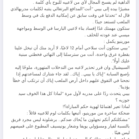
الداهية لم يفسح المجال لأي من لاعبيه للبوح بأي كلمة .
مشيرًا بيده إلى بيبي “أنت”المدافع البرتغالي ينتبه لكلمات مدربهالذي
قال له “تحدثنا في وقت سابق عن إمكانية الدفع بك في وسط
الملعب لتستعد جيدًا .
ستكون مهمتك غدًا إفساد بناء لاعبي البارسا في الوسط ومواجهة
ميسي عند عودته للخلف .
مورينيو يكمل :
“بيبي ستكون أنت سلاحي أمام 12 لاعبًا، لا أريد منك أن تبخل علينا
بقطرة عرق واحدة، أنت من سترسلنا إلى النهائي فخطتي مبنية
عليك أولًا”.
السبيشيال وان قرر تحذير لاعبه من التدخلات المتهورة، ملوحًا إليه
بإصبع السبابة “إياك يا بيبي.. إياك.. لقد جاء شتارك لمساعدتهم إذا
نجحنا في التفوق عليهم داخل أرض الملعب إياك أن ترتكب أي خطأ
يؤذينا”.
بيبي يتحدث ردًا على مدربه لأول مرة “لماذا كل هذا الخوف سيد
جوزيه ؟
لماذا تعير اهتمامًا لهوية حكم المباراة؟!
ضحكة ساخرة من مورينيو، أتبعها بكلمات لوم للاعبيه قائلاً :
“مشكلتكم أنكم تجهلون ما يُحاك ضدكم.. برشلونة ليس مجرد فريق
بالنسبة لفيار ومسؤولي يويفا وشعار يونيسيف المطبوع على قميصهم
ليس هينًا .