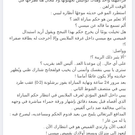
فراعيهما واحد وهناك كواليس تجهلونها.ولا مجال هنا لطرحها في
الوقت الراهن .
استطرد المو في حديثه موجهًا أنظاره لبيبي :
ألا تعلم من هو حكم مباراة الغد ؟
ألم تسمع ما قاله عن ميسي ؟
هل تخيلت يومًا أن يخرج حكم بهذا التبجح ويقول أريد استبدال
قميصي مع ميسي داخل غرفة الملابس وإلا أخرجت له بطاقة صفراء
؟!
وواصل:
“ألا يثير ذلك الريبة ؟!
على أي حال.. إن موعدنا الغد.. أليس الغد بقريب ؟
سترى يا بيبي بنفسك وأتمنى أن يخيب فولفجانج شتارك ظني ويُظهر
حياديته وألا يكون عائقًا أمامنا !
بعد مرور 24 ساعة ونهاية المباراة بفوز برشلونة (2-0) عقب طرد
بيبي في منتصف الشوط الثاني .
بيبي داخل النفق المؤدي لغرف الملابس في انتظار حكم المباراة
الذي أقصاه قبل بضعة دقائق بإشهار ورقة حمراء مباشرة في وجهه
بداعي مخالفة ضد داني ألفيس .
المدافع البرتغالي يلمح من بعيد قدوم الحكم ومساعديه، ليصرخ فيه :
يا له من عار !
اذهب الآن وارتدي القميص هو في انتظارك الآن .
لتعود إلى منزلك ويسعد أولادك بقميص ميسي !