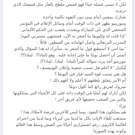
لكن لا تنسى غسله جيدًا فهو قميص ملطخ بالعار مثل قميصك الذي
ترتديه .
شتارك يمضي أمام بيبي دون التفوه بكلمة واحدة .
ومورينيو يظهر في ذات الوقت أمام وسائل الإعلام في المؤتمر
الصحفي الذي تلى المباراة ويتحدث بغضب عن الحكم الألماني :
“إذا قلت له ولليويفا ما أشعر به الآن، فستنتهي مسيرتي اليوم”.
المدرب البرتغالي واصل اتهاماته بين السطور، قائلًا :
“بما أنني لا أستطيع قول ما أشعر به، سأترك له هذا السؤال والذي
أتمنى أن أحصل يومًا ما على إجابة عليه.. وهو (لماذا؟.. لماذا؟)”.
مورينيو أخذ يردد سؤاله كثيراً (لماذا.. لماذا.. لماذا؟) .
ليُكمل “لا أعلم هل بسبب شعبية وإعلان اليونيسيف ؟
هل هي بسبب قوة السيد فيار في اليويفا ؟
أم الأمر يتعلق بلطفهم لا أعلم ولا أفهم ذلك !
مبروك لفريق رائع كما أقول دومًا .
لكن أبارك لهم أيضًا في الوقت ذاته على كل الأشياء التي يمتلكونها
والتي من الصعب تحقيقها لأي فريق آخر !
وزاد :
هم يمتلكون هذا النفوذ، بينما ليس للآخرين فرصة لأمتلاك هذا !
سنذهب للقاء الإياب بكل ما لدينا من كبرياء وبما لدينا من احترام
لعالمنا الكروي، رغم اشمئزازي أحيانًا من العيش وسط هذا العالم
وكونه بهذه الصورة”.