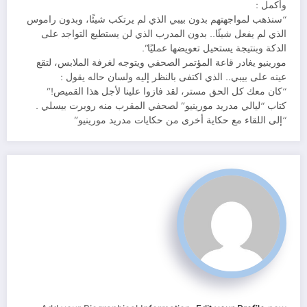
وأكمل :
“سنذهب لمواجهتهم بدون بيبي الذي لم يرتكب شيئًا، وبدون راموس
الذي لم يفعل شيئًا.. بدون المدرب الذي لن يستطيع التواجد على
الدكة وبنتيجة يستحيل تعويضها عمليًا”.
مورينيو يغادر قاعة المؤتمر الصحفي ويتوجه لغرفة الملابس، لتقع
عينه على بيبي.. الذي اكتفى بالنظر إليه ولسان حاله يقول :
“كان معك كل الحق مستر، لقد فازوا علينا لأجل هذا القميص!”
كتاب “ليالي مدريد مورينيو” لصحفي المقرب منه روبرت بيسلي .
“إلى اللقاء مع حكاية أخرى من حكايات مدريد مورينيو”