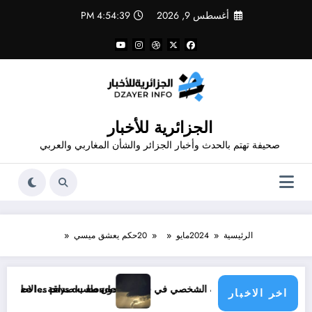
لتجاوز
أغسطس 9, 2026
4:54:39 PM
لى
لمحتوى
الجزائرية للأخبار
صحيفة تهتم بالحدث وأخبار الجزائر والشأن المغاربي والعربي
الرئيسية
2024
مايو
20
حكم يعشق ميسي
ون طلب صداقة .. الاطلاع على محتوى صفحة شخص اغلق ملفه الشخصي في فيسبوك دون طلب صداقة
e climatique menace les pays du monde
اخر الاخبار