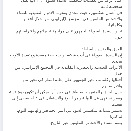
على الرغم من تعقيدات شخصية السيدة السوداء، إلا أنها تظل
شخصية ثابتة
في أعمال شكسبير، حيث تتحدى وتخرب الأدوار التقليدية للنساء
والأشخاص الملونين في المجتمع الإليزابيثي. من خلال أفعالها
وكلماتها،
تجبر السيدة السوداء الجمهور على مواجهة تحيزاتهم وافتراضاتهم
حول
العرق والجنس والسلطة.
إن السيدة السوداء في أدب شكسبير شخصية معقدة ومتعددة الأوجه
تتحدى
الأعراف الجنسية والعنصرية التقليدية في المجتمع الإليزابيثي. من
خلال
أفعالها وكلماتها، تجبر الجمهور على إعادة النظر في تحيزاتهم
وافتراضاتهم
حول العرق والجنس والسلطة. في حين أنها يمكن أن تكون قوة قوية
ومغرية، فهي في النهاية رمز للقوة والاستقلال في عالم يسعى إلى
تقييدها.
تستمر سيدات شكسبير السود في أسر الجماهير وإلهامهم اليوم،
لتذكيرنا
بقوة النساء والأشخاص الملونين عبر التاريخ.