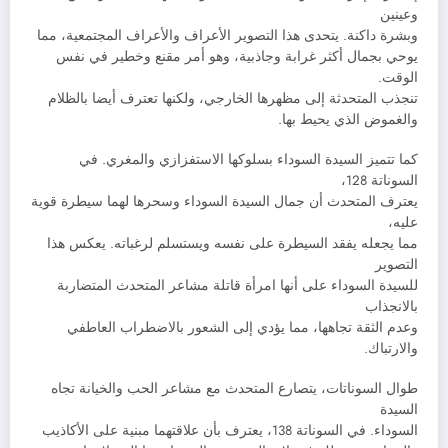
وعينين
وبشرة داكنة. يتحدى هذا التصوير الأعراف والأعراف المجتمعية، مما
يوحي بجمال أكثر غرابة وجاذبية، وهو أمر مقنع وخطير في نفس
الوقت.
تنجذب المتحدثة إلى مظهرها الخارجي، ولكنها تعترف أيضا بالظلام
والغموض الذي يحيط بها.
كما تتميز السيدة السوداء بسلوكها الاستفزازي والمغري. في
السوناتة 128،
يعترف المتحدث أن جمال السيدة السوداء وسحرها لهما سيطرة قوية
عليه،
مما يجعله يفقد السيطرة على نفسه ويستسلم لرغباته. يعكس هذا
التصوير
للسيدة السوداء على أنها امرأة قاتلة مشاعر المتحدث المتضاربة
بالانجذاب
وعدم الثقة تجاهها، مما يؤدي إلى الشعور بالاضطراب العاطفي
والارتباك.
طوال السوناتات، يتصارع المتحدث مع مشاعر الحب والخيانة تجاه
السيدة
السوداء. في السوناتة 138، يعترف بأن علاقتهما مبنية على الأكاذيب