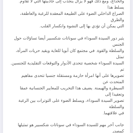
والخداع، ومع ذلك فهو لا يزال ينجذب إلى جاذبيتها التي لا تقاوم.
يسلط هذا
الصراع الداخلي الضوء على الطبيعة المعقدة للرغبة والعاطفة،
والطرق
التي يمكن أن تؤدي بها إلى النشوة وانكسار القلب.
يثير دور السيدة السوداء في سوناتات شكسبير أيضا تساؤلات حول
الجنس
والسلطة والقوة. في مجتمع كان أبويا للغاية ويقيد حريات المرأة،
تمثل
السيدة السوداء شخصية تتحدى الأدوار والتوقعات التقليدية للجنسين.
تم
تصويرها على أنها امرأة حازمة ومستقلة جنسيا تتحدى مفاهيم
المتحدث عن
السيطرة والهيمنة. يضيف هذا التخريب للمعايير الجنسانية عمقا
وتعقيدا إلى
تصوير السيدة السوداء، ويسلط الضوء على التوترات بين الرغبة
والسلطة
في علاقتهما.
جانب آخر مهم للسيدة السوداء في سوناتات شكسبير هو تمثيلها
كمصدر