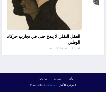
06 وفيات و إصابة 25 جريح في حادث مرور
بقسنطينة
أغسطس 6, 2026
المحرر
رأي
إتصل بنا
من نحن
الجزائرية للأخبار | Powered By
SpiceThemes