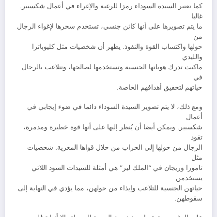
كما تعتبر السيدة السوداء رمزا للرغبة والإغراء في أعمال شكسبير.
غالبا
ما يتم تصويرها على أنها كائن جنسي، تستخدم سحرها لإغواء الرجال
من
حولها واكتساب القوة والنفوذ. يظهر أن شخصيات مثل كليوباترا
والليدي
ماكبث تدرك هوياتها الجنسية وتستخدمها لصالحها، وتتلاعب بالرجال
في
حياتهم لتحقيق أهدافهم الخاصة.
ومع ذلك، لا يتم تصوير السيدة السوداء دائما في ضوء إيجابي في
أعمال
شكسبير. ويمكن أيضا أن يُنظر إليها على أنها قوة خطيرة ومدمرة،
تقود
الرجال من حولها إلى الخراب من خلال قواها المغرية. شخصيات
مثل
تامورا وريجان في “الملك لير” هي أمثلة للسيدات السود اللاتي
يستخدمن
حياتهن الجنسية للتلاعب وإيذاء من حولهن، مما يؤدي في النهاية إلى
سقوطهن.