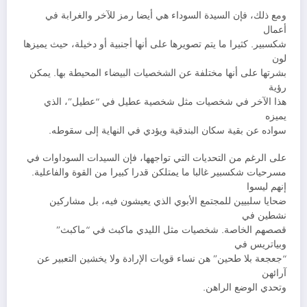
ومع ذلك، فإن السيدة السوداء هي أيضا رمز للآخر والغرابة في
أعمال
شكسبير. كثيرا ما يتم تصويرها على أنها أجنبية أو دخيلة، حيث يميزها
لون
بشرتها على أنها مختلفة عن الشخصيات البيضاء المحيطة بها. يمكن
رؤية
هذا الآخر في شخصيات مثل شخصية عطيل في “عطيل”، الذي
يميزه
سواده عن بقية سكان البندقية ويؤدي في النهاية إلى سقوطه.
على الرغم من التحديات التي تواجهها، فإن السيدات السوداوات في
مسرحيات شكسبير غالبا ما يمتلكن قدرا كبيرا من القوة والفاعلية.
إنهم ليسوا
ضحايا سلبيين للمجتمع الأبوي الذي يعيشون فيه، بل مشاركين
نشطين في
قصصهم الخاصة. شخصيات مثل الليدي ماكبث في “ماكبث”
وبياتريس في
“جعجعة بلا طحين” هن نساء قويات الإرادة ولا يخشين التعبير عن
آرائهن
وتحدي الوضع الراهن.