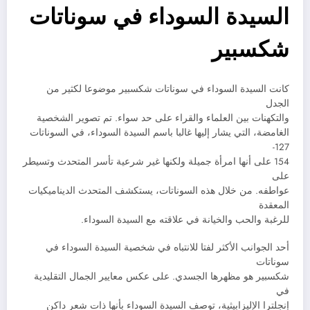
السيدة السوداء في سوناتات
شكسبير
كانت السيدة السوداء في سوناتات شكسبير موضوعا لكثير من
الجدل
والتكهنات بين العلماء والقراء على حد سواء. تم تصوير الشخصية
الغامضة، التي يشار إليها غالبا باسم السيدة السوداء، في السوناتات
127-
154 على أنها امرأة جميلة ولكنها غير شرعية تأسر المتحدث وتسيطر
على
عواطفه. من خلال هذه السوناتات، يستكشف المتحدث الديناميكيات
المعقدة
للرغبة والحب والخيانة في علاقته مع السيدة السوداء.
أحد الجوانب الأكثر لفتا للانتباه في شخصية السيدة السوداء في
سوناتات
شكسبير هو مظهرها الجسدي. على عكس معايير الجمال التقليدية
في
إنجلترا الإليزابيثية، توصف السيدة السوداء بأنها ذات شعر داكن