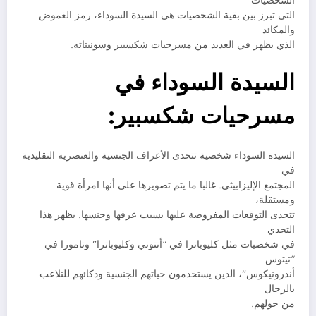
الشخصيات
التي تبرز بين بقية الشخصيات هي السيدة السوداء، رمز الغموض
والمكائد
الذي يظهر في العديد من مسرحيات شكسبير وسونيتاته.
السيدة السوداء في
مسرحيات شكسبير:
السيدة السوداء شخصية تتحدى الأعراف الجنسية والعنصرية التقليدية
في
المجتمع الإليزابيثي. غالبا ما يتم تصويرها على أنها امرأة قوية
ومستقلة،
تتحدى التوقعات المفروضة عليها بسبب عرقها وجنسها. يظهر هذا
التحدي
في شخصيات مثل كليوباترا في “أنتوني وكليوباترا” وتامورا في
“تيتوس
أندرونيكوس”، الذين يستخدمون حياتهم الجنسية وذكائهم للتلاعب
بالرجال
من حولهم.