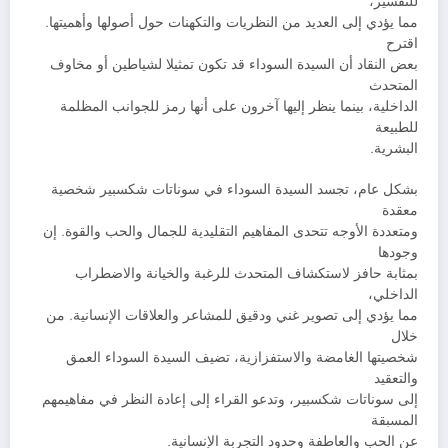
للتفسير،
مما يؤدي إلى العديد من النظريات والتكهنات حول أصولها وأهميتها.
اقترح
بعض النقاد أن السيدة السوداء قد تكون تمثيلا لشياطين أو مخاوف
المتحدث
الداخلية، بينما ينظر إليها آخرون على أنها رمز للجوانب المظلمة
للطبيعة
البشرية.
بشكل عام، تجسد السيدة السوداء في سوناتات شكسبير شخصية
معقدة
ومتعددة الأوجه تتحدى المفاهيم التقليدية للجمال والحب والقوة. إن
وجودها
بمثابة حافز لاستكشاف المتحدث للرغبة والخيانة والاضطراب
الداخلي،
مما يؤدي إلى تصوير غني ودقيق للمشاعر والعلاقات الإنسانية. من
خلال
شخصيتها الغامضة والاستفزازية، تضيف السيدة السوداء العمق
والتعقيد
إلى سوناتات شكسبير، وتدعو القراء إلى إعادة النظر في مفاهيمهم
المسبقة
عن الحب والعاطفة وحدود التجربة الإنسانية.