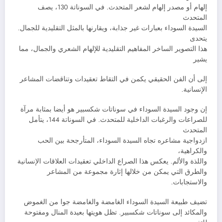
إلهام أو مصدر إلهام لشعر المتحدث. في السوناتة 130، يصف
المتحدث
السيدة السوداء بعبارات غير جذابة، ويقارنها بالمثل التقليدية للجمال.
يتحدى
هذا التصوير الساخر المفاهيم التقليدية للإلهام الشعري والجمال، مما
يشير
إلى أن الفن الحقيقي يكمن في التقاط تعقيدات وتناقضات المشاعر
الإنسانية.
إن وجود السيدة السوداء في سوناتات شكسبير هو أيضا بمثابة مرآة
للصراعات والرغبات الداخلية للمتحدث. في السوناتة 144، يتأمل
المتحدث
ازدواجية مشاعره تجاه السيدة السوداء، المتأرجحة بين الحب
والكراهية،
واللذة والألم. يعكس هذا الصراع الداخلي تعقيدات العلاقات الإنسانية
والطرق التي يمكن من خلالها إثارة مجموعة من المشاعر
والاستجابات.
تضيف طبيعة السيدة السوداء الغامضة والغامضة جوا من الغموض
والمكائد إلى سوناتات شكسبير. تظل هويتها بعيدة المنال ومفتوحة