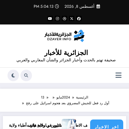
لتجاوز
أغسطس 8, 2026
5:04:13 PM
لى
لمحتوى
الجزائرية للأخبار
صحيفة تهتم بالحدث وأخبار الجزائر والشأن المغاربي والعربي
الرئيسية
2024
مايو
13
أول رد فعل للجيش المصرؤي بعد هجوم اسرائيل على رفح
وين و أرقام هاتف الاطباء الاخصائيين في ولاية تيارت
عناوين و ارقام هاتف أطباء ولاية باتنة .. عناوين و
اخر الاخبار