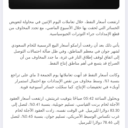
ارتفعت أسعار النفط، خلال تعاملات اليوم الإثنين في محاولة لتعويض
الخسائر التي لحقت بها خلال الأسبوع الماضي، مع تجدد المخاوف من
قطع الإمدادات جراء التوترات الجيوسياسية.
يأتي ذلك بعد أن رفعت أرامكو أسعار البيع الرسمية للخام السعودي
لشهر جوان في معظم المناطق، وفي ظل ضآلة احتمالات التوصل
إلى اتفاق لوقف إطلاق النار في غزة، ما جدد المخاوف من أن
الصراع قد يتسع في أهم مناطق إنتاج النفط.
وكانت أسعار النفط قد أنهت تعاملاتها يوم الجمعة 3 ماي على تراجع
بنسبة 1%، وسط مخاوف من نقص الإمدادات مع احتمال استمرار
أوبك+ في تخفيضات الإنتاج، كما سجّلت خسائر أسبوعية قوية.
وبحلول الساعة 05:42 صباحًا بتوقيت غرينتش، ارتفعت أسعار العقود
الآجلة لخام برنت القياسي، تسليم جويلية، بنسبة 0.41%، لتصل إلى
83.30 دولارا للبرميل. في الوقت نفسه، زادت العقود الآجلة لخام
غرب تكساس الوسيط الأمريكي، تسليم جوان، بنسبة 0.45%، لتصل
إلى 78.46 دولارا للبرميل.