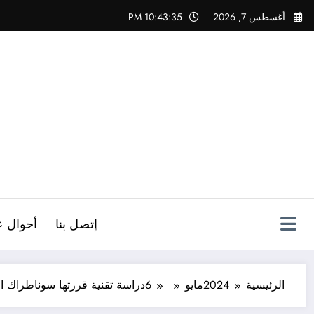
لتجاوز
أغسطس 7, 2026
10:43:36 PM
لى
لمحتوى
ص
إتصل بنا
أحوال ع
الرئيسية
2024
مايو
6
دراسة تقنية قررتها سوناطراك ال