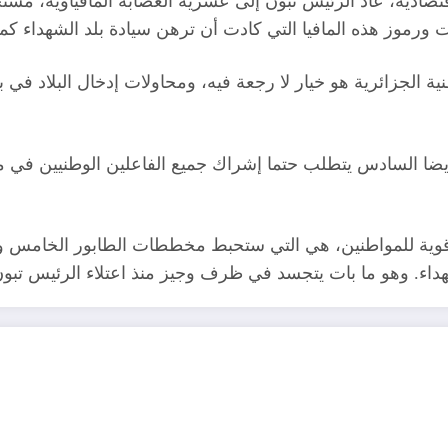
قتصادية، عاد الرئيس تبون إلى عشرية العصابة المافياوية، مست
رموز هذه المافيا التي كادت أن ترهن سيادة بلد الشهداء ك
ية الجزائرية هو خيار لا رجعة فيه، ومحاولات إدخال البلاد في ب
ضا السادس يتطلب حتما إشراك جميع الفاعلين الوطنيين في مع
 قوية للمواطنين، هي التي ستحبط مخططات الطابور الخامس والس
داء. وهو ما بات يتجسد في ظرف وجيز منذ اعتلاء الرئيس تبون