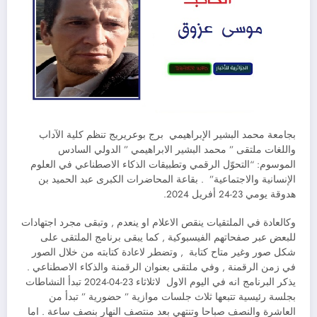
بجامعة محمد البشير الإبراهيمي برج بوعريريج تنظم كلية الآداب
واللغات ملتقى ” محمد البشير الابراهيمي ” الدولي السادس
الموسوم: “التحوّل الرقمي وتطبيقات الذكاء الاصطناعي في العلوم
الإنسانية والاجتماعية” . بقاعة المحاضرات الكبرى عبد الحميد بن
هدوقة يومي 23-24 أفريل 2024.
وكالعادة في الملتقيات ينقص الاعلام او ينعدم , وتبقى مجرد اجتهادات
للبعض عبر صفحاتهم الفيسبوكية , كما يبقى برنامج الملتقى على
شكل صور وغير متاح كتابة , وتضطر لاعادة كتابته من خلال الصور
في زمن الرقمنة , وفي ملتقى بعنوان الرقمنة والذكاء الاصطناعي .
يذكر البرنامج انه في اليوم الاول لاثلاثاء 23-04-2024 تبدأ النشاطات
بجلسة رئيسية تتبعها ثلاث جلسات موازية ” حضورية ” تبدأ من
العاشرة والنصف صباحا وتنتهي بعد منتصف النهار بنصف ساعة . اما