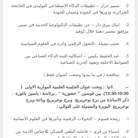
2- نسيم حرار – تطبيقات الذكاء الاصطناعي التوليدي في الجامعة
الجزائرية ودورها في الجودة وضمان الجودة
3- امال بيرق دار – عن تطبيقات التكنولوجيا الحديثة في تسير
مراهق معسر ذهنيا خلال كوفيد
4- نجيب بصيلة –التحول الرقمي واثره في العلوم السياسية
5- عبد الحفيظ بكيس – اشكالية اقننة الذكاء الصناعي بين
الضوابط الاخلقة وتقييد الحرية الصناعية
6- مناقشة ( في ما يبدوا وضعت كعنوان فقط )
–
ثانيا : وتحت عنوان الجلسة العلمية الموازية الاولى (
10:30-12:30). بين قوسين ” حضورية ” . برئاسة : ياسين باغورة .
ذكر الاساتذة من برج بوعريريج وبرج بوعريريج وباتنة وبرج
بوعريريج البويرة والمسيلة على التوالي :
1- ربيحة قسوم – التحولات الرقمية وتأثيرها في العلوم الانسانية
2- اسماء بن قري – فاعلية التلقي الشبكي للاجناس الادبية بين
رهان الكتابة الورقية وتحديات الابداع الرقمي