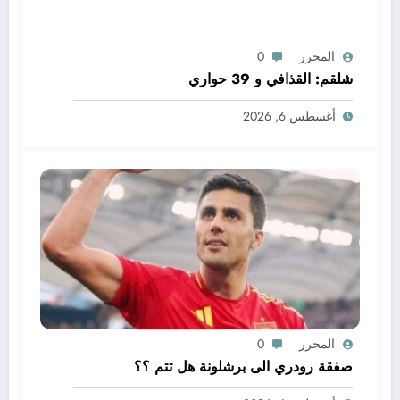
المحرر
0
شلقم: القذافي و 39 حواري
أغسطس 6, 2026
المحرر
0
صفقة رودري الى برشلونة هل تتم ؟؟