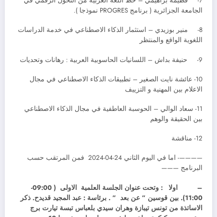
7- فطيمة براهيمي – حظ اللغة العربية من التحول الرقمي في
الجامعة الجزائرية ( برنامج PROGRES نموذجا ).
8- منير بوزيدي – استثمار الذكاء الاصطناعي في خدمة الدراسات
اللغوية الواقع والمنتظر
9- حنيفة بداش – اللسانيات الحاسوبية العربية : رهانات وتحديات
10- عائشة نايت الصغير – تطبيقات الذكاء الاصطناعي في مجال
الاعلام بين المهنية و التزييف
11- سعاد الوالي – الحوسبة العاطفية في مجال الذكاء الاصطناعي
بين الحقيقة والوهم
12- مناقشة
————- اما في اليوم الثاني 24-04-2024 فمن المرتقب حسب
البرنامج ———
–
اولا : وتحت عنوان الجلسة العلمية الاولى ( 09:00-
11:00). بين قوسين ” عن بعد ” . برئاسة : عبد المجيد قديدح. ذكر
الاساتذة من تونس تيبازة وهران سيدي بلعباس تبسة تيارت برج