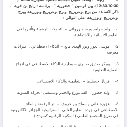
10:30-12:30). بين قوسين ” حضورية ” . برئاسة : رابح بن خوية .
ذكر الاساتذة من برج بوعريريج وبرج بوعريريج وبوزريعة وبرج
بوعريريج وبوزريعة على التوالي :
1- وليد حوامد ورشيد زرواتي – التحولات الرقمية وتأثيرها في
العلوم الانسانية والاجتماعية
2- موسى لعور ونور الهدى مانع – الذكاء الاصطناعي : اقترابات
معرفية
3- بوبكر صديق صابري – وظيفية الذكاء الاصطناعي في انجاح
العملية التعليمية
4- فريال جعطيط – التعليمية والذكاء الاصطناعي
5- وليد خضور – السايبورغ والجندر ومستقبل الحركة النسوية
6- عزيزة عاتي وسماح بن خروف – اثر الرقمنة والطاء
الاصطناعي في جودة التعليم العالي . استراتيجية الجزائر الالكترونية
في تعزيز المجتمع العلمي ( المكتبة الرقمية كنموذج )