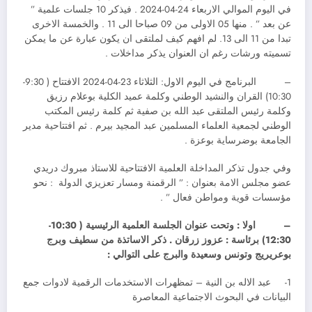
في اليوم الموالي الاربعاء 24-04-2024 . فيذكر 10 جلسات علمية ”
عن بعد ” . منها 05 الاولى من 09 صباحا الى 11 . والخمسة الاخرى
تبدا من 11 الى 13. لم افهم كيف لملتقى ان يكون عبارة عن ما يمكن
تسميته ورشات رغم ان العنوان يذكر مداخلات .
– البرنامج في اليوم الاول: الثلاثاء 23-04-2024 الافتتاح ( 9:30-
10:30) القران والنشيد الوطني وكلمة عميد الكلية بوعلام رزيق
وكلمة رئيس الملتقى عبد الله بن صفية ثم كلمة رئيس المكتب
الوطني لجمعية العلماء المسلمين عبد المجيد بيرم . ثم افتتاحية مدير
الجامعة بوضرساية بوعزة .
وفي جدول تذكر المداخلة العلمية الافتتاحية للاستاذ مبروك دريدي
عضو مجلس الامة بعنوان : ” الرقمنة ومسار تعزيزي الدولة : نحو
مؤسسات قوية ومواطن فعال ” .
–
اولا : وتحت عنوان الجلسة العلمية الرئيسية ( 10:30-
12:30) برئاسة : عزوز زرقان . ذكر الاساتذة من سطيف وبرج
بوعريريج وتونس وسعيدة والبرج على التوالي :
1- عبد الاله بن النية – تمظهرات الاستخدمات الرقمية لادوات جمع
البيانات في البحوث الاجتماعية المعاصرة