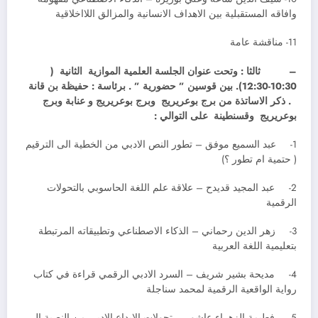
وافاقه المستقبلية بين الاهداف الانسانية والمزالق اللااخلاقية
11- مناقشة عامة
–
ثالثا : وتحت عنوان الجلسة العلمية الموازية الثانية (
10:30-12:30). بين قوسين ” حضورية ” . برئاسة : حفيظة بن قانة
. ذكر الاساتذة من برج بوعريريج وبرج بوعريريج و عنابة وبرج
بوعريريج وقسنطينة على التوالي :
1- عبد السميع موفق – تطور النص الادبي من الخطية الى الترقيم
( حتمية ام تطور ؟)
2- عبد المجيد قديدح – علاقة علم اللغة الحاسوبي بالتحولات
الرقمية
3- زهر الدين رحماني – الذكاء الاصطناعي وتطبيقاته المرتبطة
بتعليمية اللغة العربية
4- مديحة بشير شريف – السرد الادبي الرقمي قراءة في كتاب
رواية الواقعية الرقمية لمحمد سناجلة
5- فطيمة الزهراء عاشور – تحولات الابداع الادبي من النصية الى