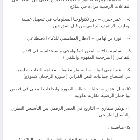
التفاعلات الرقمية قراءة في نماذج
6- عمر جبري – دور تكنولوجيا المعلومات في تسهيل عملية
توظيف الارشيف الرقمي من قبل المؤرخين
7- نورة بن تهامي – الاطار المفاهيمي للذكاء الاصطناعي
8- سامية بقاح – التطور التكنولوجي واستخداماته في الادب
التفاعلي ( المرجعية المفهوم والتلقي )
9- عبد الغني لبيبات – استثمار تطبيقات معالجة اللغات الطبيعية
في استضاح جماليات النص القراني ( سورة الرحمان كنموذج)
10- نبيل اعدور – تجليات خطاب الصورة وايحاءات المعنى في قصص
ليبا خمار الرقمية مقاربة تداولية
11- بوبكر صماري – التاريخ في العصر الرقمي بين التأسيس النظري
والتأصيل التاريخي
12- مناقشة .
–
رابعا : وتحت عنوان الجلسة العلمية الموازية الثالثة (