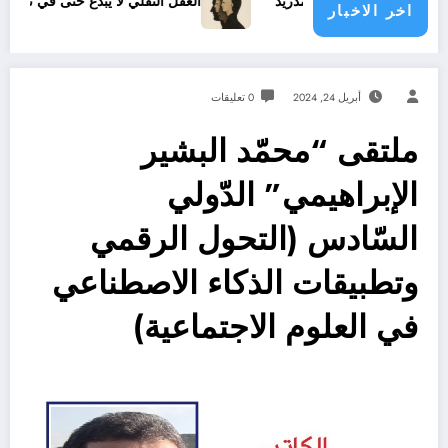
 ريال مدريد
العقل النقلي لا يبدع حتى في تجارب حركات التحرر ا
اخر الاخبار
أبريل 24, 2024
0 تعليقات
ملتقى “محمّد البشير
الإبراهيمي” الدّولي
السّادس (التحول الرقمي
وتطبيقات الذكاء الاصطناعي
في العلوم الاجتماعية)