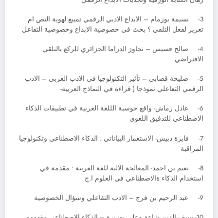
3- نسيمة بوزمام – الابداع الادبي الرقمي تمييع لهوية النص ام
تعزيز لفعل التلقي ؟ بحث في خصوصية الابداع وخصوصية التفاعل
4- صالح قسيس – تجاوز الدراما الجزائري للركع بالتلقي
الافتراضي
5- صليحة قصابي – تأثير التكنولوجيا في الادب العربي – الادب
الرقمي التفاعلي نموذجا ( قراءة في النماذج العربية-
6- عادل رماش- واقع حوسبة الللغة العربية في تطبيقات الذكاء
الاصطناعي للتدقيق اللغوي
7- فايزة دبيش- الاستعمار البياناتي : الذكاء الاصطناعي وتكنولوجيا
المراقبة
8- نعيم بن احمد- المعالجة الالية للغة العربية : مقدمة في
استخدام الذكاء ةالاصطناعي في العلوم ا.ج
9- عبد الرحيم بن فرج – الادب التفاعلي وسؤال الخصوصية
10- سيف الدين شاعة وعلي بوزيرة – الذكاء الاصطناعي مفهومه