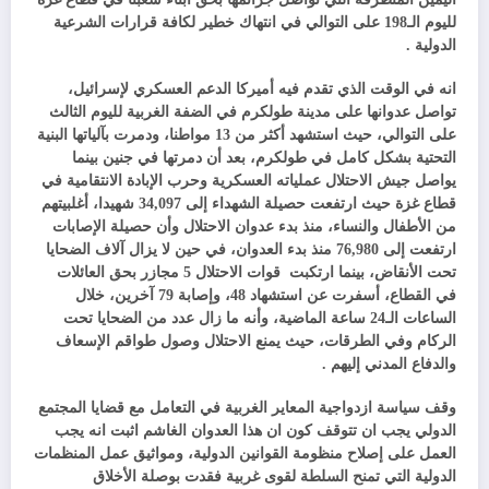
لليوم الـ198 على التوالي في انتهاك خطير لكافة قرارات الشرعية
الدولية .
انه في الوقت الذي تقدم فيه أميركا الدعم العسكري لإسرائيل،
تواصل عدوانها على مدينة طولكرم في الضفة الغربية لليوم الثالث
على التوالي، حيث استشهد أكثر من 13 مواطنا، ودمرت بآلياتها البنية
التحتية بشكل كامل في طولكرم، بعد أن دمرتها في جنين بينما
يواصل جيش الاحتلال عملياته العسكرية وحرب الإبادة الانتقامية في
قطاع غزة حيث ارتفعت حصيلة الشهداء إلى 34,097 شهيدا، أغلبيتهم
من الأطفال والنساء، منذ بدء عدوان الاحتلال وأن حصيلة الإصابات
ارتفعت إلى 76,980 منذ بدء العدوان، في حين لا يزال آلاف الضحايا
تحت الأنقاض، بينما ارتكبت قوات الاحتلال 5 مجازر بحق العائلات
في القطاع، أسفرت عن استشهاد 48، وإصابة 79 آخرين، خلال
الساعات الـ24 ساعة الماضية، وأنه ما زال عدد من الضحايا تحت
الركام وفي الطرقات، حيث يمنع الاحتلال وصول طواقم الإسعاف
والدفاع المدني إليهم .
وقف سياسة ازدواجية المعاير الغربية في التعامل مع قضايا المجتمع
الدولي يجب ان تتوقف كون ان هذا العدوان الغاشم اثبت انه يجب
العمل على إصلاح منظومة القوانين الدولية، ومواثيق عمل المنظمات
الدولية التي تمنح السلطة لقوى غربية فقدت بوصلة الأخلاق