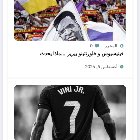
المحرر
0
فينيسيوس و فلورنتينو بيريز …ماذا يحدث
أغسطس 5, 2026