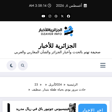
لتجاوز
أغسطس 6, 2026
3:58:14 AM
لى
لمحتوى
الجزائرية للأخبار
صحيفة تهتم بالحدث وأخبار الجزائر والشأن المغاربي والعربي
الرئيسية
2024
أبريل
23
حادث مرور يودي بحياة طفلة بتينار..سطيف
ذا يحدث
فينيسيوس جونيور باق في ريال مدريد
تجديد ع
اخر الاخبار