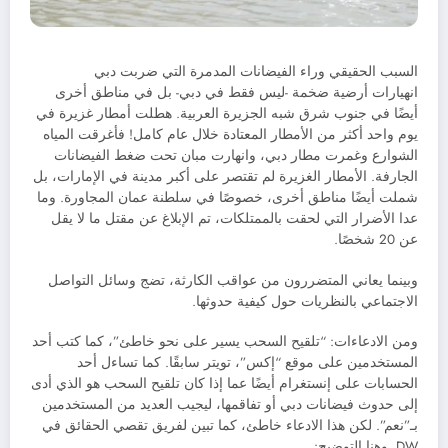
السبب الحقيقي وراء الفيضانات المدمرة التي ضربت دبي
انهيارات أرضية ضخمة -ليس فقط في دبي- بل في مناطق أخرى
أيضًا في جنوب شرق شبه الجزيرة العربية. هطلت أمطار غزيرة في
يوم واحد أكثر من الأمطار المعتادة خلال عام كامل! فأغرقت المياه
الشوارع وغمرت مطار دبي، وانهارت مبان تحت ضغط الفيضانات
الجارفة. الأمطار الغزيرة لم تقتصر على أكبر مدينة في الإمارات، بل
شملت أيضًا مناطق أخرى، خصوصًا في سلطنة عمان المجاورة. وما
عدا الأضرار التي لحقت بالممتلكات، تم الإبلاغ عن مقتل ما لا يقل
عن 20 شخصًا.
وبينما يعاني المتضررون من عواقب الكارثة، تضج وسائل التواصل
الاجتماعي بالنظريات حول كيفية حدوثها.
ومن الادعاءات: “تلقيح السحب يسير على نحو خاطئ”، كما كتب أحد
المستخدمين على موقع “إكس”، تويتر سابقًا. كما تساءل أحد
الحسابات على إنستغرام أيضًا عما إذا كان تلقيح السحب هو الذي أدى
إلى حدوث فيضانات دبي أو تفاقمها، ليجيب العديد من المستخدمين
بـ”نعم”. لكن هذا الادعاء خاطئ، كما تبين لفريق تقصي الحقائق في
DW. وهنا التوضيح: