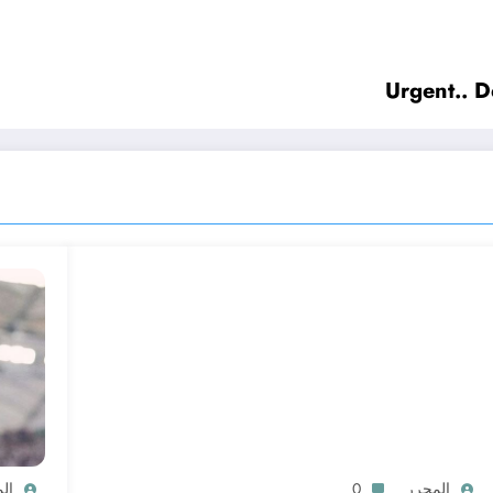
Urgent.. D
المحرر
0
ال