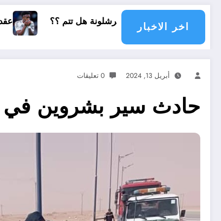
لى برشلونة هل تتم ؟؟
عقد فينيسيوس الجديد مع ر
اخر الاخبار
أبريل 13, 2024
0 تعليقات
حادث سير بشروين في ت