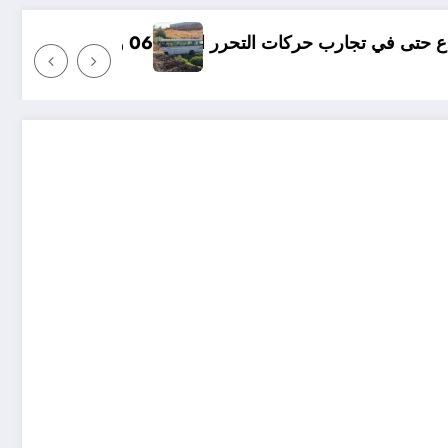
ت التحرر الوطني
06 وفيات و إصابة 25 جريح في حادث مرور بقسنطينة