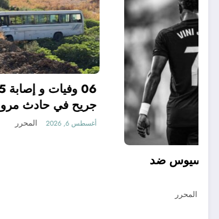
جري
بقس
أغسطس 
مؤامرة فينيسيوس ضد
ارسنال
المحرر
أغسطس 6, 2026