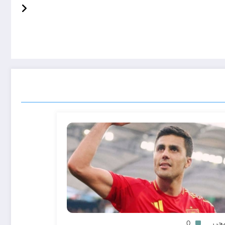
محرر
0