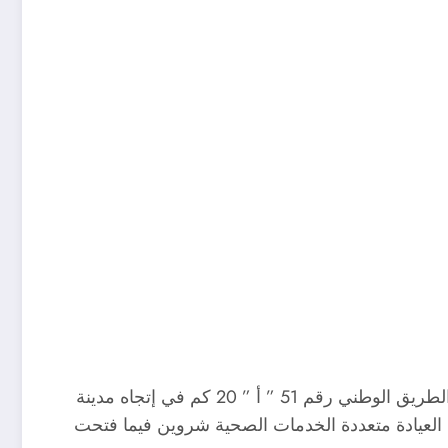
خلف حادث مرور وقع صبيحة السبت بإقليم بلدية شروين جنوب مقر ولاية تميمون إثر اصطدام سيارتين سياحيتين على الطريق الوطني رقم 51 ” أ ” 20 كم في إتجاه مدينة
العيادة متعددة الخدمات الصحية شروين فيما فتحت