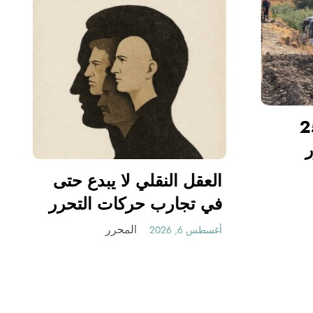
06 وفيات و إصابة 25
ح في حادث مرور
نطينة
المحرر
العقل النقلي لا
6, 2026
في تجارب حركا
الوطني
المح
أغسطس 6, 2026