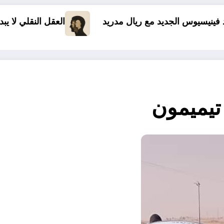
يال مدريد
العقل النقلي لا يبدع حتى في تجارب حركا
يميمون