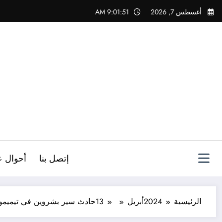
لتجاوز
أغسطس 7, 2026
9:01:53 AM
لى
لمحتوى
ص
إتصل بنا
أحوال ع
الرئيسية
2024
أبريل
13
حادث سير بشروين في تيميمو