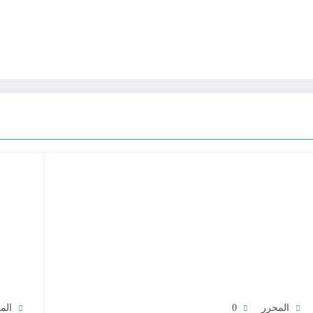
المحرر
0
الم