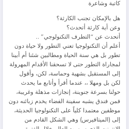
كاتبة وشاعرة
هل بالإمكان تجنب الكارثة؟
وعن أية كارثة أتحدث؟
أتحدث عن “التطرف التكنولوجي” ..
أعلم أن التكنولوجيا تعني التطور ولا حياة دون
تطور بل هي سنة الحياة ومطالبين شئنا أم أبينا
لمجاراة التطور حتى لا تسحقنا الأقدام المهرولة
إلى المستقبل بشهية وحماسة، لكن، وأقول
لكن بل ومهلا ،، عندما أقرأ وأتابع ما يحدث
حولنا بسرعة جنوينة، إنجازات مذهلة وغريبة،
فمن فندق يشبه سفينة الفضاء يخدم زبائنه دون
موظفين معتمدا كلياً على التكنولوجيا الحديثة،
إلى (الميتافيرس) وهي الشكل القادم من
الإنترنت الذي سيسود العالم خلال الفترة