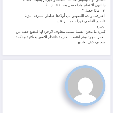
-يا إلهي ألا تعلم ماذا حصل بعد اختفائك !!؟
-لا ، ماذا حصل ؟
-اعترفت والدة اللصوص بأن أولادها خططوا لسرقة منزلك
فأصدر القاضي فورا حكما ببراءتك
العبرة
كثيرة ما ندفن انفسنا بسبب مخاوف لاوجود لها فتضيع حفنة من
العمر لمجرد وهم اعتقدناه حقيقة فلننظر للامور بعقلانية وحكمة
فنعرف كيف نواجهها
…