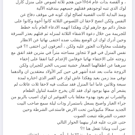
، و القصة بدأت عام 1964حين هجم ثلاثة لصوص على منزل كارل
لوك الذي تنبه لوجودهم فقتلهم جميعهم ببندقيته الآلية
ومنذ البداية كانت القضية لصالح لوك كونه في موقف دفاع عن
النفس ولكن اتضح لاحقا ان اللصوص الثلاثة كانوا أخوة وكانوا على
شجار دائم مع جارهم لوك وهكذا اتهمه الادعاء العام بأنه خطط
للجريمة من خلال دعوة الاشقاء الثلاثة لمنزله ثم قتلهم بعذر السرقة
وحين أدرك لوك ان الوضع ينقلب ضده اختفى نهائيا عن الانظار
وفشلت محاولات العثور عليه ولكن ، أتعرفون اين اختفى !!؟ في
نفس المنزل في قبو لا تتجاوز مساحته متراً في مترين فقد اتفق مع
زوجته على الاختفاء نهائيا خوفامن الإعدام كما اتفقا على إخفاء
سرهما عن اطفالهما الصغار خشية تسريب الخبر للجيران ولكن
الزوجة ماتت بعد عدة أشهر في حين كبر الأولاد معتقدين ان والدهما
توفي منذ زمن بعيد وهكذا عاش لوك في القبر الذي اختاره لمدة
سبعة وثلاثين عاما اما المنزل فقد سكنت فيه لاحقا ثلاث عائلات لم
يشعر أي منها بوجود لوك فقد كان يخرج خلسة لتناول الطعام
والشراب ثم يعود بهدوء مغلقا باب القبوغير ان لوك اصيب بالربو من
جراء الغبار واصبح يسعل باستمرار وذات ليلة سمع صاحب البيت
الجديد سعالا مكبوتامن تحت الارض فاستدعى الشرطة وحين
حضرت الشرطة تتبعت الصوت
حتى عثرت عليه فدار بينهما الحوار التالي
-من أنت وماذا تفعل هنا !!؟
-اسمي لوك وأعيش هنا منذ 37عاما وأخبرهم بسبب اختفائه