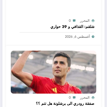
المحرر
0
شلقم: القذافي و 39 حواري
أغسطس 6, 2026
المحرر
0
صفقة رودري الى برشلونة هل تتم ؟؟