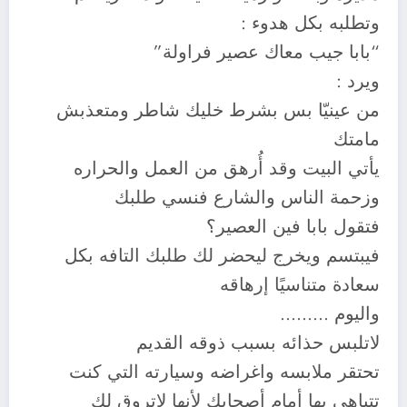
وتطلبه بكل هدوء :
“بابا جيب معاك عصير فراولة”
ويرد :
من عينيّا بس بشرط خليك شاطر ومتعذبش
مامتك
يأتي البيت وقد أُرهق من العمل والحراره
وزحمة الناس والشارع فنسي طلبك
فتقول بابا فين العصير؟
فيبتسم ويخرج ليحضر لك طلبك التافه بكل
سعادة متناسيًا إرهاقه
واليوم ………
لاتلبس حذائه بسبب ذوقه القديم
تحتقر ملابسه واغراضه وسيارته التي كنت
تتباهي بها أمام أصحابك لأنها لاتروق لك