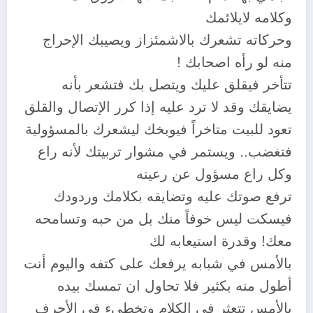
وكلامه لايلائمك
وحركاته تشعرك بالاشمئزاز ويصيبك الإحراج
منه لو رأه اصحابك !
تتأخر فيقلق عليك ويتصل بك فتشعر بأنه
يضايقك وقد لا ترد عليه إذا كرر الإتصال والقلق
تعود للبيت متاخراً فيوبخك ليشعرك بالمسؤولية
فتغضب.. ويستمر في مشوار تربيتك لأنه راع
وكل راع مسؤول عن رعيته
ترفع صوتك عليه وتضايقه بكلامك وردودك
فيسكت ليس خوفاً منك بل من حبه وتسامحه
معك! وقدرة استيعابه لك
بالأمس في شبابه يرفعك على كتفه واليوم أنت
أطول منه بكثير فلا تحاول ان تمسك بيده
بالأمس تتعثر في الكلام وتخطيء في الأحرف