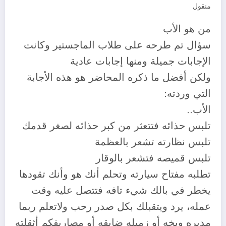
منقول
من هو الأب
سؤال تم طرحه على طلاب الماجستير وكانت
الإجابات جميلة ومنها إجابات عادية
ولكن أفضل ما ذكره المحاضر هو هذه الأجابة
التي وردته:
الأب..
تلبس حذائه فتتعثر من كبر حذائه لصغر قدمك
تلبس نظارته تشعر بالعظمة
تلبس قميصه فتشعر بالوقار
تطلبه مفتاح سيارته وتحلم أنك هو وأنك تقودها
يخطر في بالك شيء تافه فتتصل عليه وقت
عمله، يرد ويتقبلك بكل صدر رحب ولاتعلم ربما
مديره وبخه أو زميله ضايقه أو مصاريفكم أثقلته