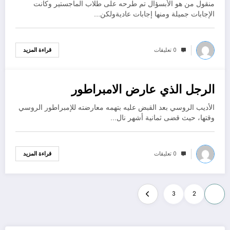
منقول من هو الأبسؤال تم طرحه على طلاب الماجستير وكانت
الإجابات جميلة ومنها إجابات عاديةولكن…
0 تعليقات
قراءة المزيد
الرجل الذي عارض الامبراطور
يناير 26, 2023
الأديب الروسي بعد القبض عليه بتهمه معارضته للإمبراطور الروسي
وقتها، حيث قضى ثمانية أشهر نال…
0 تعليقات
قراءة المزيد
Posts
3
2
1
pagination