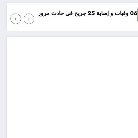
مؤامرة فينيسيوس ضد ارسن