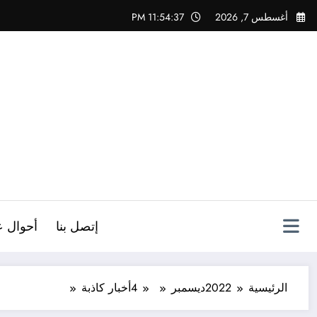
لتجاوز
أغسطس 7, 2026
11:54:38 PM
لى
لمحتوى
ص
إتصل بنا
أحوال ع
الرئيسية
2022
ديسمبر
4
أخبار كاذبة