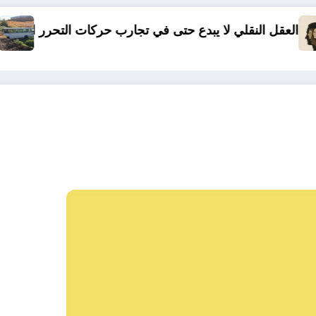
 حتى في تجارب حركات التحرر الوطني
06 وفيات و إصابة 25 جريح في حادث مرور بقسنطينة