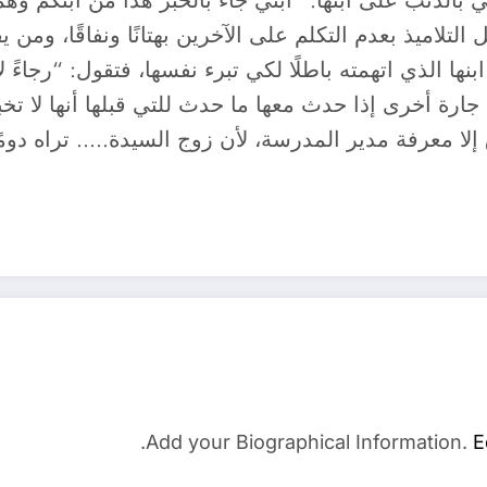
 بالذنب على ابنها: “ابني جاء بالخبر هذا من ابنكم وه
 التلاميذ بعدم التكلم على الآخرين بهتانًا ونفاقًا، وم
 الذي اتهمته باطلًا لكي تبرء نفسها، فتقول: “رجاءً ل
رة أخرى إذا حدث معها ما حدث للتي قبلها أنها لا تخ
لا معرفة مدير المدرسة، لأن زوج السيدة….. تراه دومًا
Add your Biographical Information.
E