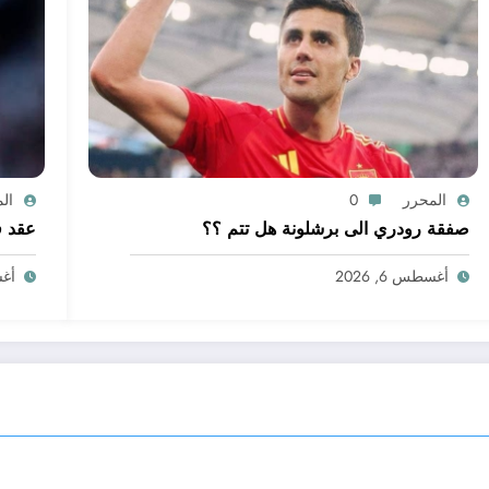
المحرر
0
ال
صفقة رودري الى برشلونة هل تتم ؟؟
عقد ف
أغسطس 6, 2026
أغسط