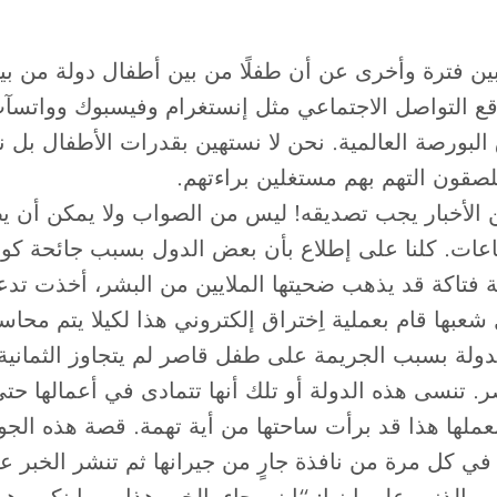
بين فترة وأخرى عن أن طفلًا من بين أطفال دولة من بي
روني الـ(Hacke) على بعض مواقع التواصل الاجتماعي مثل إنستغرام وف
لبورصة العالمية. نحن لا نستهين بقدرات الأطفال بل
لصقون التهم بهم مستغلين براءتهم.
الأخبار يجب تصديقه! ليس من الصواب ولا يمكن أن يصد
عات. كلنا على إطلاع بأن بعض الدول بسبب جائحة كور
ة فتاكة قد يذهب ضحيتها الملايين من البشر، أخذت تدع
 شعبها قام بعملية اِختراق إلكتروني هذا لكيلا يتم مح
الدولة بسبب الجريمة على طفل قاصر لم يتجاوز الثماني
صر. تنسى هذه الدولة أو تلك أنها تتمادى في أعمالها حت
بعملها هذا قد برأت ساحتها من أية تهمة. قصة هذه الجو
في كل مرة من نافذة جارٍ من جيرانها ثم تنشر الخبر 