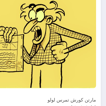
مارتن كورش تمرس لولو