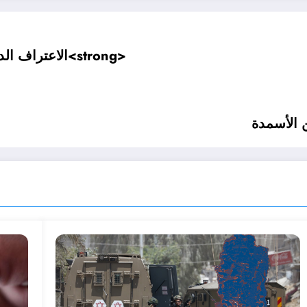
<strong>الاعتراف الدولي بفلسطين وحق تقرير المصير</strong>
ن الأسمدة