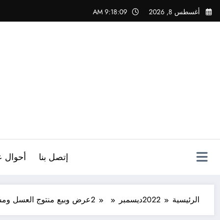
لتجاوز
أغسطس 8, 2026
9:18:10 AM
لى
لمحتوى
ص
إتصل بنا
أحوال ع
الرئيسية
2022
ديسمبر
2
عرض وبيع منتوج العسل ومشت