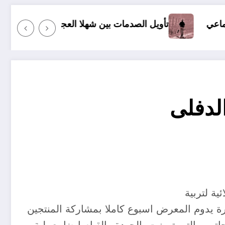
يل الصدمات بين شهلا العجيلي وإليف شافاق
أي مجت
لدفلى
ية لتربية
رة يدوم المعرض اسبوع كاملا بمشاركة المنتجين