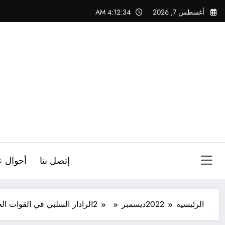
لتجاوز
أغسطس 7, 2026
4:12:35 AM
لى
لمحتوى
ص
إتصل بنا
أحوال ع
الرئيسية
2022
ديسمبر
2
الرادار السلبي في القوات الج