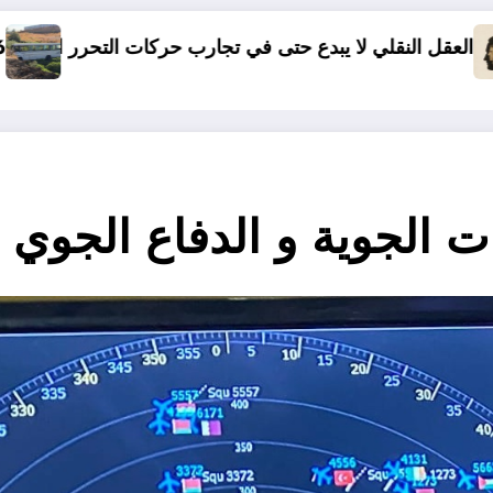
جارب حركات التحرر الوطني
06 وفيات و إصابة 25 جريح في حادث مرور بقسنطينة
ت الجوية و الدفاع الجوي .