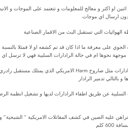
ثنين او اكثر و معالج للمعلومات و تتعتمد على الموجات و الانب
ف دون ارسال اي موجات
ة الهوائيات التي تستقبل البث من الاقمار الصناعية
 موجهة نحوها ام في حالة الرادارات السلبية فهي لا ترسل اي 
هذا المبدأ يتم العمل به بكثرة على الصواريخ المضادة للرادارات مثل
 بالتالي تدمير الرادار
ر رادار سلبي هو الرادر الصيني DWL002 الذي تراهن عليه الصين في كشف المقاتلات الامريك