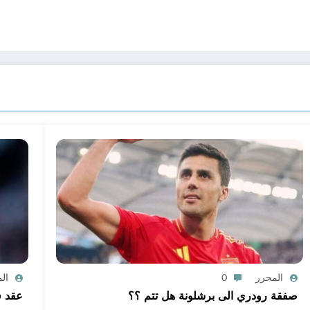
المحرر
0
ال
صفقة رودري الى برشلونة هل تتم ؟؟
عقد ف