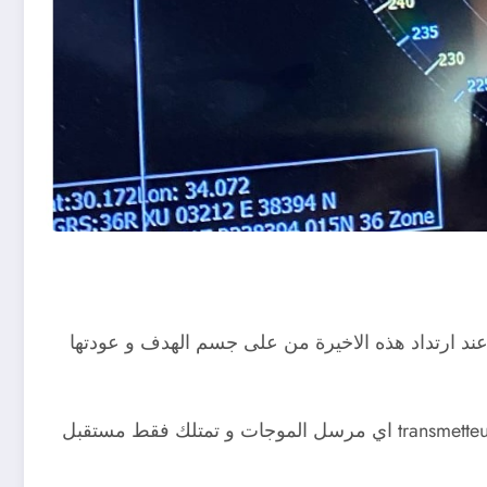
د ارتداد هذه الاخيرة من على جسم الهدف و عودتها
الا ان هناك رادارات تستخدم طريقة عمل أخرى تسمى الرادارات السلبية و تتميز عن الرادرات العادية بعدم امتلاكها لـ transmetteur اي مرسل الموجات و تمتلك فقط مستقبل