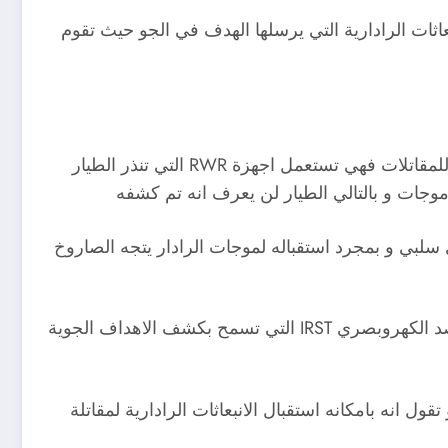
عاثات الرادارية التي يرسلها الهدف في الجو حيث تقوم
من ايجابيات الاستقبال دون الارسال هو عدم قدرة الهدف الجوي على معرفة ما اذا كان قد تم كشفه او لا فمثلا بالنسبة للمقاتلات فهي تستعمل اجهزة RWR التي تنذر الطيار
موجات و بالتالي الطيار لن يعرف انه تم كشفه
 صاروخ Harm الامريكي الذي يمتلك مستقبل رادري سلبي و بمجرد استقباله لموجات الرادار يتجه الصاروخ
من جهة أخرى قد يكون بامكان المقاتلات تفادي الرادرات السلبية عن طريق اطفاء الرادارات لديها و تشغيل انظمة الرصد الكهروبصري IRST التي تسمح بكشف الاهداف الجوية
ية ” الشبحية” و تقول انه بامكانه استقبال الانبعاثات الرادارية لمقاتلة