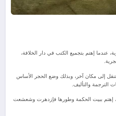
مدونات التأريخية أن بذرة بيت الحكمة قد وضعها أبو جعفر المنصور (135 – 158) هجرية، عندما إهتم بتجميع الكتب في دار الخلافة،
ب، فكان الرأي أن أن تنقل إلى مكان آخر، وبذلك وضع الحجر الأساس
ده (طاهر بن الحسين)، إهتم ببيت الحكمة وطورها فإزدهرت وشعشعت