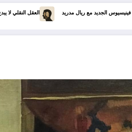
العقل النقلي لا يبدع حتى في تجارب حركات التحرر الوطني
06 وفيات و إصابة 25 جريح في حادث مر