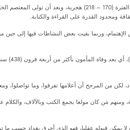
افة ومحدود القدرة على القراءة والكتابة.
 هجرية، قد أولاها بعض الإهتمام، وربما بقيت بعض النشاطات فيها إل
وهولاكو دمر ب
اد، لكن من المرجح أن أعلامها تفرقوا، وما تواصلوا، و
، ومنهم مَن كان مولعا بجمع الكتب وبالآلاف، والكلا
ة لا يمكن قبوله عقليا، فهو الذي أحرق بغداد حسب ما 