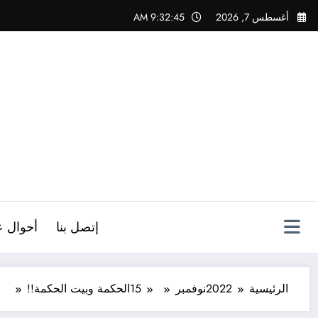
لتجاوز
أغسطس 7, 2026
9:32:47 AM
لى
لمحتوى
ص
إتصل بنا
أحوال ع
الرئيسية
2022
نوفمبر
15
الحكمة وبيت الحكمة!!