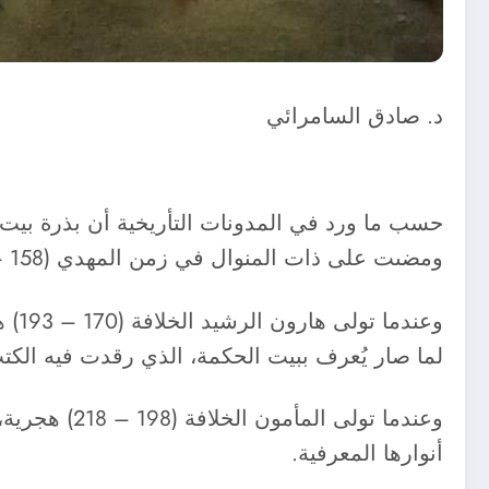
د. صادق السامرائي
ومضىت على ذات المنوال في زمن المهدي (158 – 169) هجرية، ومن ثم في زمن الهادي (169 – 170) هجرية.
وعن
لما صار يُعرف ببيت الحكمة، الذي رقدت فيه الكتب في زمن الأمين (193 – 198) هجرية، م
وعندما تول
أنوارها المعرفية.