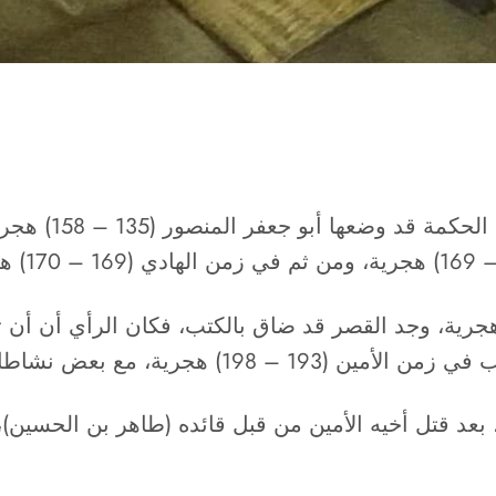
حسب ما ورد في ال
دما تولى هارون الرشيد الخلافة (170 – 193) هجرية، وجد القصر قد ضاق بالكت
ع بعض نشاطات الترجمة والتأليف.
ى المأمون الخلافة (198 – 218) هجرية، بعد قتل أخيه الأمين من قبل قائ