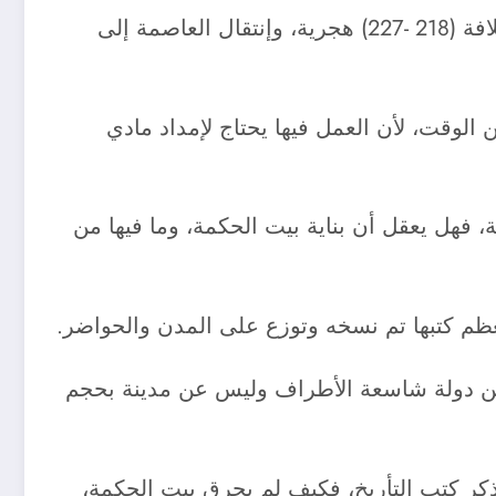
ويمكن القول أن بيت الحكمة قد بلغت ذروتها في الفترة (170 – 218) هجرية، وبعد أن تولى المعتصم الخلافة (218 -227) هجرية، وإنتقال العاصمة إلى
ى حين من الوقت، لأن العمل فيها يحتاج لإمداد مادي
غداد سنة (656 هجرية، 1258 ميلادية)، أي بعد وفاة المأمون بأكثر من أربعة قرون (438) سنة، فهل يعقل أن بناية بيت الحكمة، وما فيها من
معظم كتبها تم نسخه وتوزع على المدن والحواضر.
م عن دولة شاسعة الأطراف وليس عن مدينة بحجم
تذكر كتب التأريخ، فكيف لم يحرق بيت الحكمة،