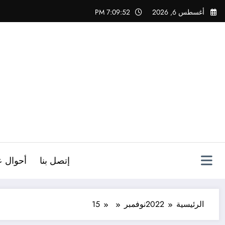
لتجاوز
أغسطس 6, 2026
7:09:53 PM
لى
لمحتوى
ص
إتصل بنا
أحوال ع
الرئيسية
2022
نوفمبر
15