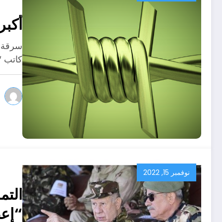
أكبر
سرقة ا
كاتب "
نوفمبر 15, 2022
التم