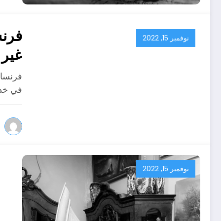
فرنس
نوفمبر 15, 2022
غير 
المد
فرنسا 
في خدم
نوفمبر 15, 2022