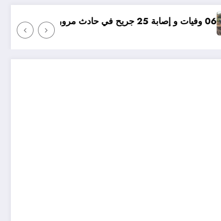
مؤامرة فينيسيوس ضد ارس