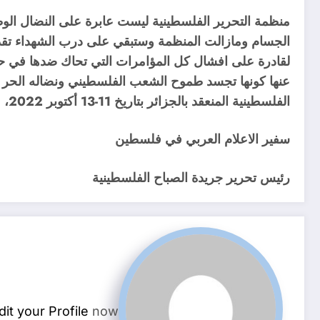
منظمة التحرير الفلسطينية ليست عابرة على النضال ال
الجسام ومازالت المنظمة وستبقي على درب الشهداء تقدم 
لقادرة على افشال كل المؤامرات التي تحاك ضدها في حل
عنها كونها تجسد طموح الشعب الفلسطيني ونضاله الحر و
الفلسطينية المنعقد بالجزائر بتاريخ 11-13 أكتوبر 2022، مع التأكيد على ضرورة توحيد جهود الدول العربية للتسريع في تحقيق هذا الهدف .
سفير الاعلام العربي في فلسطين
رئيس تحرير جريدة الصباح الفلسطينية
dit your Profile
now.