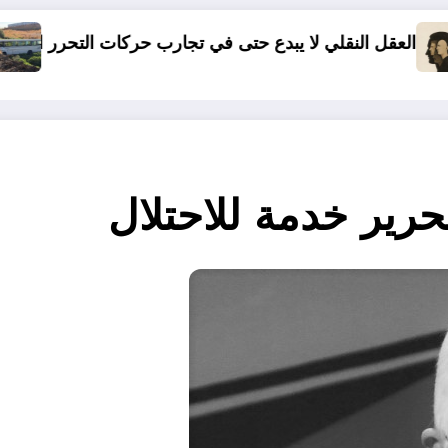
دع حتى في تجارب حركات التحرر الوطني
06 وفيات و إصابة 25 جريح في حادث مرور بقسنطينة
حرير خدمة للاحتلال