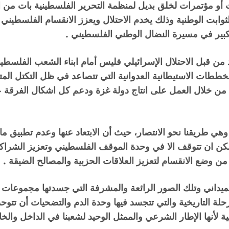
أو مؤتمرات لخلق بديل لمنظمة التحرير الفلسطينية بات من 
لثوابت الوطنية وذلك يخدم الاحتلال ويعزز الانقسام الفلسط
بير في مسيرة النضال الوطني الفلسطيني .
 من قبل الاحتلال الإسرائيلي فليس أمام ابناء الشعب الفلسطي
خططات الاستيطانية العدوانية التي تتصاعد في ظل التكتل ال
 من خلال العمل على انتاج دولة غزة ودعم كل اشكال الفرقة 
ھي طريقنا نحو الانتصار، حيث أن الابتعاد عنها وعدم تطبيق ما ي
مكن ان تتوقف الا في وحدة الموقف الفلسطيني وتعزيز الشراكة
 من وضع الانقسام لتعزيز العلاقات الحزبية والمصالح الضيقة .
يداني وتلك الصور الرائعة والمشرفة التي جسدتها مجموعات ع
 التاريخية والتي تتجسد فيھا وحدة الدم والتضحيات أن تتوحد
 لأنھا الإطار الشرعي والممثل الوحيد لشعبنا في الداخل وال