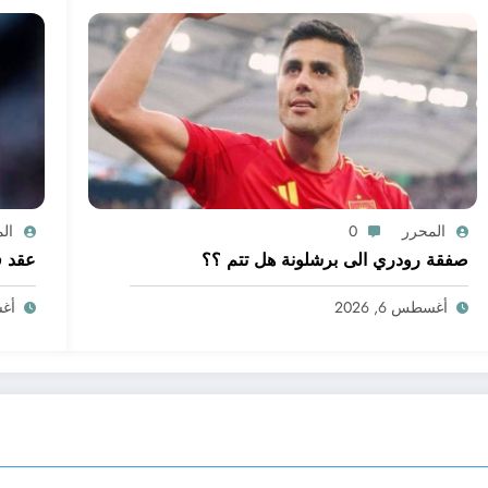
المحرر
0
ال
صفقة رودري الى برشلونة هل تتم ؟؟
عقد ف
أغسطس 6, 2026
أغسط