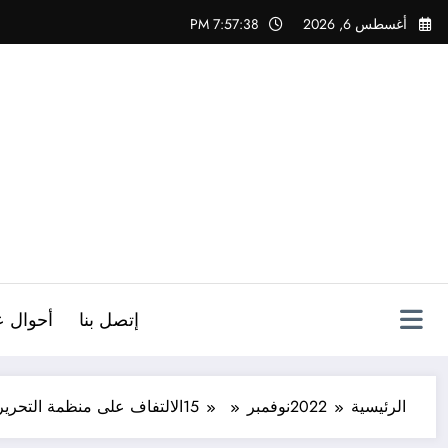
لتجاوز
أغسطس 6, 2026
7:57:40 PM
لى
لمحتوى
ص
إتصل بنا
أحوال ع
الرئيسية
2022
نوفمبر
15
الالتفاف على منظمة التحرير