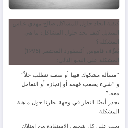
كيفية ايجاد حلول للمشاكل صالح مهدي عباس
المنديل كيف تجد حلول المشاكل: ‎ما هي
المشكلة؟
‎يُعرِّف قاموس أكسفورد المختصر (1995)
المشكلة على النحو التالي:
‎و ‎”شيء يصعب فهمه أو إنجازه أو التعامل
معه.”
‎يجدر أيضًا النظر في وجهة نظرنا حول ماهية
المشكلة
‎يجب على كل شخص الاستفادة من امتلاك