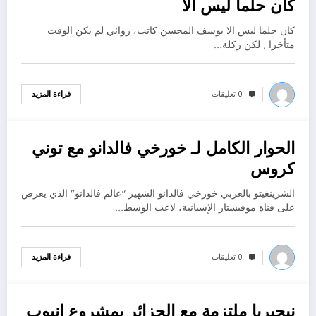
كان حلما ليس الا
كان حلما ليس الا يوسف المحسن كاتب، روائي لم يكن الوقت
متأخرا , لكن ركلة…
0 تعليقات
قراءة المزيد
الحوار الكامل لـ خورخي فالدانو مع توني
نوفمبر 5, 2022
كروس
الشرينغيتو بالعربي خورخي فالدانو الشهير “عالم فالدانو” الذي يعرض
على قناة موفيستار الإسبانية، لاعب الوسط…
0 تعليقات
قراءة المزيد
نيجيريا ملتزمة مع الجزائر بمشروع انبوب