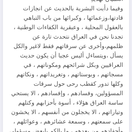
وفيما دأبت البشرية بالحديث عن انجازات
قادتها،وزعمائها ، وكبرائها من باب التباهي
بالعقول المحلية ، وعبقرية الكفاءات الوطنية ،
تجدنا نحن في العراق نتحدث تارة عن
ظلمهم،وأخرى عن سرقاتهم فقط لاغير والكل
يسأل ،ويتساءل أليس عجبا أن يكون حديث
العراقيين وبكل شرائحهم ومكوناتهم ، في
مسجاتهم ، وبوستاتهم ، وتغريداتهم ، ونكاتهم
وكلها تدور كقطب رحى حول سرقات
المسؤولين، وفسادهم ، وإفسادهم ، الا يستحي
ساسة العراق هؤلاء ، أسوة بأحزابهم وكتلهم
وتياراتهم ، الا يخجلون من أنفسهم ، الا يخشون
على سمعتهم ، وسمعة عشائرهم ، وعوائلهم ،
وأحفادهم من بعدهم ، ما بالكم يابعض مسؤولي