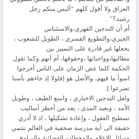
العراق ولا أقول كلهم “أليس منكم رجل
رشيد؟” .
أم أن التدجين القهري،والاستئناس
الجبري،والتطويع القسري ، الطويل للشعوب ،
يجعلها غير قادرة على التمييز بين
مطالبها،وواجباتها ،وحقوقها، أم أنهم وكما تقول
الحكمة كلما عض الزمان على الناس أخرجوا
اسوأ ما فيهم، والأصل هو (فلولا إذ جاءهم بأسنا
تضرعوا ).
ولعل التدجين الاخباري ، واسع الطيف ، وطويل
الأمد ، وبعيد المدى ، يعد من أخطر أساليب
تسطيح العقول ، وإعادة تشكيلها ، اذ لا أدري
حقيقة الى أية مدرسة صحفية في العالم تنتمي
وسائل الإعلام والمحطات الفضائية والبرامج