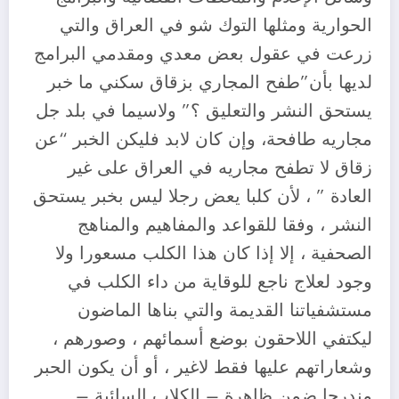
الحوارية ومثلها التوك شو في العراق والتي
زرعت في عقول بعض معدي ومقدمي البرامج
لديها بأن”طفح المجاري بزقاق سكني ما خبر
يستحق النشر والتعليق ؟” ولاسيما في بلد جل
مجاريه طافحة، وإن كان لابد فليكن الخبر “عن
زقاق لا تطفح مجاريه في العراق على غير
العادة ” ، لأن كلبا يعض رجلا ليس بخبر يستحق
النشر ، وفقا للقواعد والمفاهيم والمناهج
الصحفية ، إلا إذا كان هذا الكلب مسعورا ولا
وجود لعلاج ناجع للوقاية من داء الكلب في
مستشفياتنا القديمة والتي بناها الماضون
ليكتفي اللاحقون بوضع أسمائهم ، وصورهم ،
وشعاراتهم عليها فقط لاغير ، أو أن يكون الحبر
مندرجا ضمن ظاهرة – الكلاب السائبة –