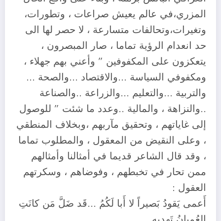
المزري،في عالم يعيش صراعات ، وتطورات،
وتغيرات،وتحالفات متسارعة ، لا حصر لها الى
حد انعدام الرؤية تماما ، صار المبصرون ،
يتعكزون على المكفوفين ” وأعني بهم جهلاء ،
ومكفوفي السياسة …والاقتصاد …والصحة …
والتربية …والتعليم …والزراعة ..والصناعة
..والنزاهة ، والمالية ..وعدد ما شئت ” للوصول
إلى غاياتهم ، وتحقيق مآربهم ،وبخلاف المنطقي
، وعلى النقيض من المعقول ، والمطلوب تماما
، وقد قال الشاعر قديما في أمثالنا وأمثالهم
ممن تحار في تخبطهم ، وفوضاهم ، وسكرتهم
العقول :
أَعمى يَقودُ بَصيراً لا أَبا لَكُمُ …قَد ضَلَّ مَن كانَتِ
العُميانُ تَهديهِ