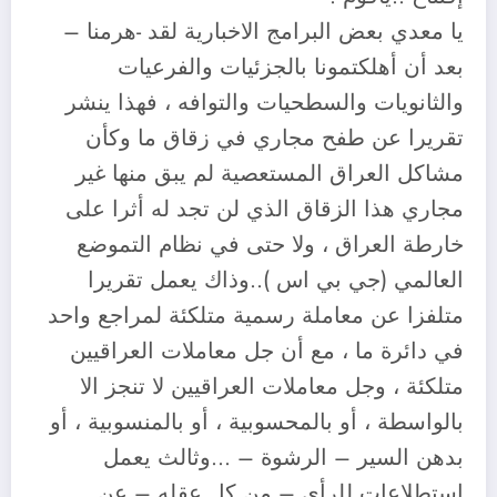
يا معدي بعض البرامج الاخبارية لقد -هرمنا –
بعد أن أهلكتمونا بالجزئيات والفرعيات
والثانويات والسطحيات والتوافه ، فهذا ينشر
تقريرا عن طفح مجاري في زقاق ما وكأن
مشاكل العراق المستعصية لم يبق منها غير
مجاري هذا الزقاق الذي لن تجد له أثرا على
خارطة العراق ، ولا حتى في نظام التموضع
العالمي (جي بي اس )..وذاك يعمل تقريرا
متلفزا عن معاملة رسمية متلكئة لمراجع واحد
في دائرة ما ، مع أن جل معاملات العراقيين
متلكئة ، وجل معاملات العراقيين لا تنجز الا
بالواسطة ، أو بالمحسوبية ، أو بالمنسوبية ، أو
بدهن السير – الرشوة – …وثالث يعمل
استطلاعات للرأي – من كل عقله – عن