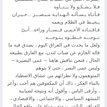
فـلا يـشـكـو ولا يــتــأوه
فـأتـاه يـسـألـه الـهـدايـة مـبـصـــر …حـيـران
يـخبـط في الظلام ويعمه
فـاقـتـاده الأعـمـى فــســار وراءه…أنـىّ
تــوجـــه خــطــوه يـتـوجـــه
ولعل ما يحدث في العراق اليوم ، يصدق فيه ما
قاله الجارم عن ضباب لندن، مع الفارق بطبيعة
الحال ، فنحن نناقش هاهنا – عمى البصيرة –
وليس عمى البصر ، حتى لا يتوهم
المتوهمون،ولا نظرائهم من عشاق الاصطياد
بالماء العكر ، ذاك أن المكفوفين هم أحب ،وأعز
، وأرقى الناس ، وأقول أنه ونتيجة لضبابية
المشهد السياسي ، والاجتماعي ، والاقتصادي ،
العراقي البائس برمته ، وبناء على واقع الحال