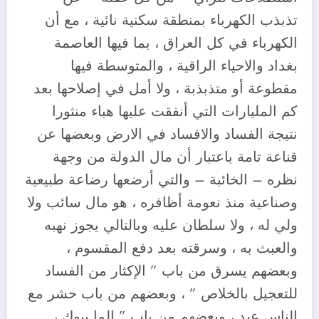
تذبذب الكهرباء بمنطقة سكنية نائية ، مع أن
الكهرباء في كل العراق ، بما فيها العاصمة
بغداد والاحياء الراقية ، والمتوسطة فيها
مقطوعة أو متذبذبة ، ولا أمل في إصلاحها بعد
كم المليارات التي أنفقت عليها هباء منثورا
نتيجة الفساد والافساد في الارض وبعضها عن
قناعة تامة باعتبار أن مال الدولة من وجهة
نظره – الخائبة – والتي أرضعها رضاعة طبيعية
وصناعية منذ نعومة أظافره ، هو مال سائب ولا
ولي له ، ولا سلطان عليه وبالتالي يجوز نهبه
والعبث به ، وسرقته بعد دفع المقسوم ،
وبعضهم يسرق من باب ” الإكثار من الفساد
للتعجيل بالخلاص ” ، وبعضهم من باب حشر مع
الناس عيد ، وبعضهم من باب ” الما يبوك ،