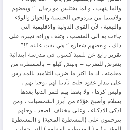
والما ينهب ، والما يختلس مو رجال !” وبعضهم
ولاسيما من مزدوجي الجنسية والجواز والولاء
والتبعية ، لأن القوى الدولية والاقليمية التي
جاءت به الى المنصب ، وتقف وراءه تجبره على
ذلك ، وبعضهم شعاره ” هي بقت علينه ؟!” .
تقرير رابع عن تلميذ كسول في مدرسة ابتدائية
يتعرض للضرب – وبيش كيلو – بالمسطرة من
معلمته ، اذ ما اكثر ما ضرب التلاميذ بالمدارس
على مدار عقود خلت تأديبا لهم ،وحبا بهم ،
وليس كرها ، ولا بغضا بهم لتمر الدنيا بعدها
بسلام وأصبح هؤلاء من أبرز الشخصيات ، ومن
اذكى الاذكياء ، وعلى مختلف الصعد ، وجلهم
يترحمون على (المسطرة المحبة) و (المسطرة
المؤدبة ) و ( المسطرة المعلمة ) التي جعلت