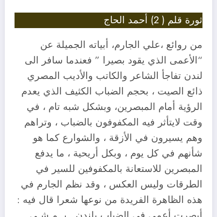
ثورة قلم ( 2) أحمد الحاج
من روائع ،علي الجارم، أبياته الجميلة عن
“الأعمى الذي يقود بصيرا ” فعندما سافر الى
لندن تفاجأ الشاعر والكاتب والأديب المصري
ذائع الصيت ، بحجم الضباب الكثيف الذي يعدم
الرؤية أمام المبصرين، وبشكل شبه تام ، في
وقت لايتأثر فيه المكفوفون بالضباب ، وتراهم
وهم يسيرون في الأزقة ، والشوارع كما هو
شأنهم في كل يوم ، وبكل أريحية ، ما يدفع
المبصرين للاستعانة بالمكفوفين للسير في
الطرقات وليس العكس ، وقد نظم الجارم في
هذه الظاهرة الفريدة من نوعها شعرا قال فيه :
أبصرت أعمى في الضباب بلندن ..يــمـشـي