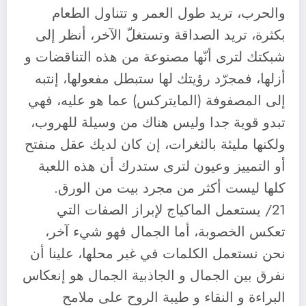
والحرب، تريد طول العمر و تتناول الطعام
بكثرة، تريد الصداقة وتستغلّ الآخر، أنظر إلى
شبكتك لترى أنّها مصنوعة من هذه التناقضات و
أزلها، فمجرّد رؤيتك لها ستبطل مفعولها، إنتبه
إلى المصفوفة (المايتركس) عما هو عليه، فهي
تبدو قوية جدا وليس هناك من وسيلة للهروب،
ولكنها مليئة بالثغرات، إن كان لديك عقل منفتح
أو التمييز وعيون لترى ستدرك أن هذه اللعبة
كلها ليست أكثر من مجرد بيت من الورق.
21/ يستعمل الماكياج لإبراز الصفات التي
تعكس الخصوبة، أما الجمال فهو شيء آخر،
نحن نستعمل الكلمات في غير محلها، علينا أن
نفرق بين الجمال و الجاذبية الجمال هو إنعكاس
البراءة و النقاء و طيبة الروح على ملامح