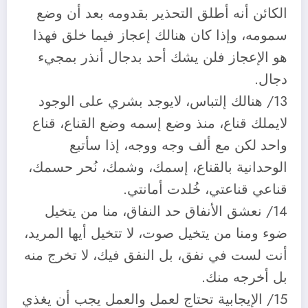
الكائن أنه أطلق التحذير بقدومه بعد أن وضع
سمومه، وإذا كان هنالك إعجاز فيما خلق فهذا
هو الإعجاز فلن يشك أحد بدجال أنذر بمجيء
دجال.
13/ هنالك إلتباس، لايوجد بشري على الوجود
لايملك قناع، منذ وضع إسمه وضع القناع، قناع
واحد لكن مع ألف وجه ووجه، إذا سأتبع
الوحدانية بالقناع، إسمك، وشمك، نُحر حسمك،
قناعي قناعتي، خُلدت أمانتي.
14/ نعشق الأنفاق حد النفاق، منا من يتخيل
ضوء ومنا من يتخيل صوت، لا تتخيل أيها المريد،
أنت لست في نفق، بل النفق فيك، لا تخرج منه
بل أخرجه منك.
15/ الإيجابية تحتاج لعمل والعمل يجب أن يغذي