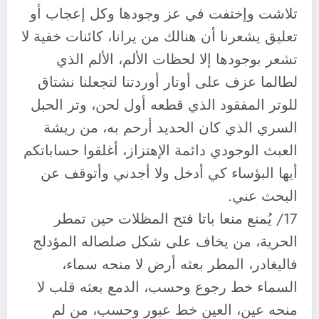
تلاشت وإختفت في عز وجودها وكل إعجاب أو
تعليق يشعرنا أن هنالك من يرانا، كائنات خفية لا
تشعر بوجودها إلا لحظات الألم، الألم الذي
لطالما عزف على أوتار أوردتنا لتجعلنا نشتاق
للوتر المفقود الذي قطعه أول لحن، وتر الحبل
السري الذي كان الحديد أرحم به، من ريشة
العبث الوجودي دائمة الإهتزاز، أغلقوا حساباتكم
أيها البؤساء كي أدخل ولا أجدني وأتوقف عن
البحث عني.
17/ يُمنع منعا باتا فتح المظلات حين تمطر
الحرية، من يخاف على شكل صلصاله المؤدلج
فاليغادر، المطر بعثه أرض لا منحه سماء،
السماء خط رجوع وحسب، الدمع بعثه قلب لا
منحه عين، العين خط عبور وحسب، من لم