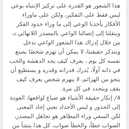
هذا الشعور هو القدرة على تركيز الإنتباه بوعي
ليس فقط على التفكير، ولكن على ماوراء
الأفكار يأخذنا الوعي إلى ما وراء حدود الفكر
وينقلنا إلى إتصالنا الواعي بالمصدر اللانهائي.د،
من خلال إدراك هذا الشعور الواعي ندخل
ونتذكر حقيقتنا، لا يمكن أن تهزم شخصًا يصنع
نفسه كل يوم ، يعرف كيف يجد الدهشة والحب
في ذاته أولًا، يُدرك قدراته وقدره و يستطيع أن
ينجو من الهزائم، لا ينهزم شخص يعرف كيف
يقف ويتجدد في كل مرة.
4/ إنكار حقيقة الأشياء هو ضياع لواقعها، العودة
إلى الجذور و ليس الأجداد تعني إجاد المعنى
لكن السعي وراء المظاهر هو تجاهل المصدر،
الصواب خطأ، والخطأ صواب، كل هذا ينشأ من