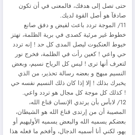
حتى تصل إلى هدفك، فالمعنى في أن تكون
صادقآ هو أصل القوة لديك.
11/ الموجة تردد باعث لفيض و دفق صانع
خطوط غير مرئية كصدى في برية الظلمة، تهتز
خيوط العنكبوت ليصل المدى كل حد ! إنه تردد
حي واعي ! كعين رأت في الظلمة، فخرج نور
لتعرف أنها ترى ! ليس كل الرياح نسيم، وبعض
النسيم مبهج و بعضه رسالة تحذير، من الذي
يخبرك بذلك ! إلا إذا كان ذلك النسيم نفسه حي
! كذلك كل موجة كل مجال هو تردد واعي.
12/ لابأس بأن يرتدي الإنسان قناع الله،
المصيبة أن من إرتدى قناع الله هو الشيطان،
بعضكم يسميه الله والبعض يسميه الأوليهيم أو
يهو، لكني أنا أسميه الدجال، وأفخم ما فعله هذا