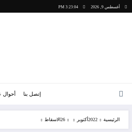
لتجاوز
أغسطس 9, 2026
3:23:05 PM
لى
لمحتوى
ص
إتصل بنا
أحوال ع
الرئيسية
2022
أكتوبر
26
الاسقاط