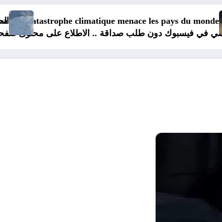
La pire catastrophe climatique menace les
الحرارة و الرياح و الأمطار و الوضع
لشخصي في فيسبوك دون طلب صداقة